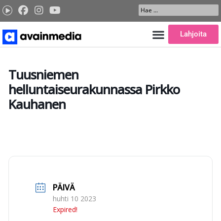
Siirry
Search
sisältöön
...
Lahjoita
Tuusniemen
helluntaiseurakunnassa Pirkko
Kauhanen
PÄIVÄ
huhti 10 2023
Expired!