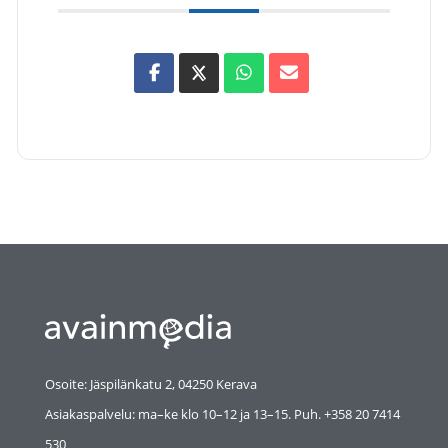
Osoite: Jäspilänkatu 2, 04250 Kerava
Asiakaspalvelu: ma–ke klo 10–12 ja 13–15. Puh. +358 20 7414
530