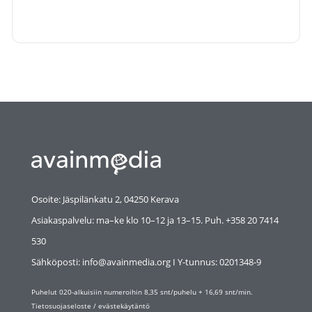
Osoite: Jäspilänkatu 2, 04250 Kerava
Asiakaspalvelu: ma–ke klo 10–12 ja 13–15. Puh. +358 20 7414
530
Sähköposti: info@avainmedia.org I Y-tunnus:
0201348-9
Puhelut 020-alkuisiin numeroihin 8,35 snt/puhelu + 16,69 snt/min.
Tietosuojaseloste
/
evästekäytäntö