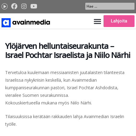
Siirry
Search
sisältöön
...
Lahjoita
Ylöjärven helluntaiseurakunta –
Israel Pochtar Israelista ja Niilo Närhi
Tervetuloa kuulemaan messiaanisten juutalaisten tilanteesta
Israelissa nykykriisin keskellä, kun Avainmedian
kumppaniseurakunnan pastori, Israel Pochtar Ashdodista,
vierailee Suomen seurakunnissa.
Kokouskiertueella mukana myös Niilo Närhi.
Tilaisuuksissa kerätään rakkauden lahja Avainmedian Israelin
työlle.