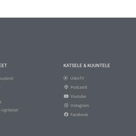
EET
KATSELE & KUUNTELE
UskoTV
muslimit
t
Podcastit
t
Youtube
t
Instagram
-Ugrilaiset
Facebook