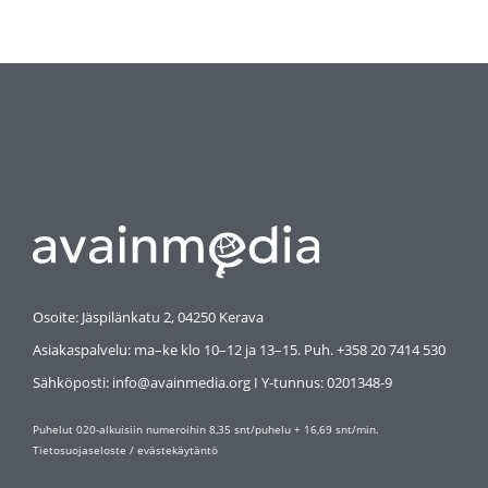
Osoite: Jäspilänkatu 2, 04250 Kerava
Asiakaspalvelu: ma–ke klo 10–12 ja 13–15. Puh. +358 20 7414 530
Sähköposti: info@avainmedia.org I Y-tunnus:
0201348-9
Puhelut 020-alkuisiin numeroihin 8,35 snt/puhelu + 16,69 snt/min.
Tietosuojaseloste
/
evästekäytäntö