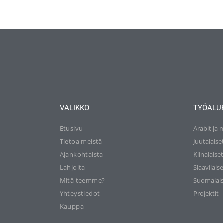
VALIKKO
TYÖALU
Etusivu
Arabit ja 
Tietoa meistä
Juutalaise
Ajankohtaista
Kiinalaise
Lahjoita
Slaavilaise
Mitä teemme?
Suomalais
Yhteystiedot
Projektit
Kauppa