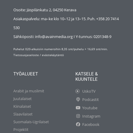
Osoite: Jäspilänkatu 2, 04250 Kerava
Asiakaspalvelu: ma–ke klo 10–12 ja 13–15. Puh. +358 20 7414
530
Sähköposti: info@avainmedia.org I Y-tunnus:
0201348-9
Puhelut 020-alkuisiin numeroihin 8,35 snt/puhelu + 16,69 snt/min.
Tietosuojaseloste
/
evästekäytäntö
TYÖALUEET
KATSELE &
KUUNTELE
Arabit ja muslimit
UskoTV
Juutalaiset
Podcastit
Kiinalaiset
Youtube
Slaavilaiset
Instagram
Suomalais-Ugrilaiset
Facebook
Projektit