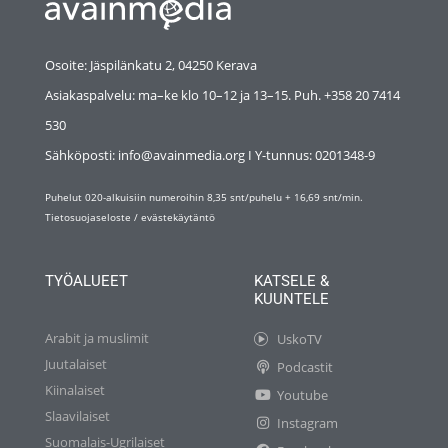
Osoite: Jäspilänkatu 2, 04250 Kerava
Asiakaspalvelu: ma–ke klo 10–12 ja 13–15. Puh. +358 20 7414
530
Sähköposti: info@avainmedia.org I Y-tunnus:
0201348-9
Puhelut 020-alkuisiin numeroihin 8,35 snt/puhelu + 16,69 snt/min.
Tietosuojaseloste
/
evästekäytäntö
TYÖALUEET
KATSELE &
KUUNTELE
Arabit ja muslimit
UskoTV
Juutalaiset
Podcastit
Kiinalaiset
Youtube
Slaavilaiset
Instagram
Suomalais-Ugrilaiset