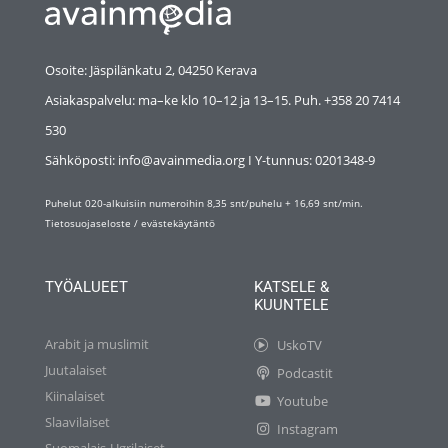
Osoite: Jäspilänkatu 2, 04250 Kerava
Asiakaspalvelu: ma–ke klo 10–12 ja 13–15. Puh. +358 20 7414
530
Sähköposti: info@avainmedia.org I Y-tunnus:
0201348-9
Puhelut 020-alkuisiin numeroihin 8,35 snt/puhelu + 16,69 snt/min.
Tietosuojaseloste
/
evästekäytäntö
TYÖALUEET
KATSELE &
KUUNTELE
Arabit ja muslimit
UskoTV
Juutalaiset
Podcastit
Kiinalaiset
Youtube
Slaavilaiset
Instagram