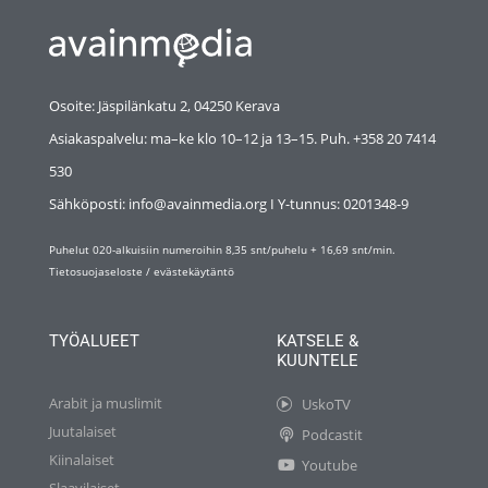
Osoite: Jäspilänkatu 2, 04250 Kerava
Asiakaspalvelu: ma–ke klo 10–12 ja 13–15. Puh. +358 20 7414
530
Sähköposti: info@avainmedia.org I Y-tunnus:
0201348-9
Puhelut 020-alkuisiin numeroihin 8,35 snt/puhelu + 16,69 snt/min.
Tietosuojaseloste
/
evästekäytäntö
TYÖALUEET
KATSELE &
KUUNTELE
Arabit ja muslimit
UskoTV
Juutalaiset
Podcastit
Kiinalaiset
Youtube