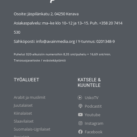
Osoite: Jäspilänkatu 2, 04250 Kerava
Asiakaspalvelu: ma–ke klo 10–12 ja 13–15. Puh. +358 20 7414
530
Sähköposti: info@avainmedia.org I Y-tunnus:
0201348-9
Puhelut 020-alkuisiin numeroihin 8,35 snt/puhelu + 16,69 snt/min.
Tietosuojaseloste
/
evästekäytäntö
TYÖALUEET
KATSELE &
KUUNTELE
Arabit ja muslimit
UskoTV
Juutalaiset
Podcastit
Kiinalaiset
Youtube
Slaavilaiset
Instagram
Suomalais-Ugrilaiset
Facebook