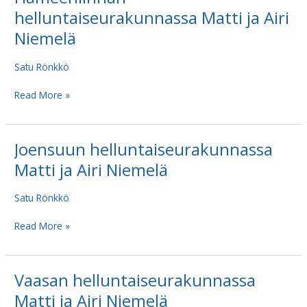
helluntaiseurakunnassa
helluntaiseurakunnassa Matti ja Airi
Matti
Niemelä
ja
Airi
Satu Rönkkö
Niemelä
Read More »
Joensuun helluntaiseurakunnassa
Joensuun
helluntaiseurakunnassa
Matti ja Airi Niemelä
Matti
ja
Satu Rönkkö
Airi
Niemelä
Read More »
Vaasan helluntaiseurakunnassa
Vaasan
helluntaiseurakunnassa
Matti ja Airi Niemelä
Matti