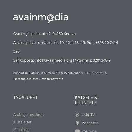
Osoite: Jäspilänkatu 2, 04250 Kerava
Asiakaspalvelu: ma–ke klo 10–12 ja 13–15. Puh. +358 20 7414
530
Sähköposti: info@avainmedia.org I Y-tunnus:
0201348-9
Puhelut 020-alkuisiin numeroihin 8,35 snt/puhelu + 16,69 snt/min.
Tietosuojaseloste
/
evästekäytäntö
TYÖALUEET
KATSELE &
KUUNTELE
Arabit ja muslimit
UskoTV
Juutalaiset
Podcastit
Kiinalaiset
Youtube