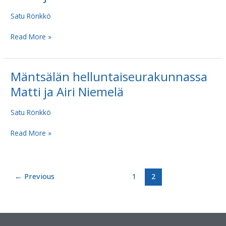
ja
Satu Rönkkö
Airi
Niemelä
Read More »
Mäntsälän helluntaiseurakunnassa
Mäntsälän
helluntaiseurakunnassa
Matti ja Airi Niemelä
Matti
ja
Satu Rönkkö
Airi
Niemelä
Read More »
←
Previous
1
2