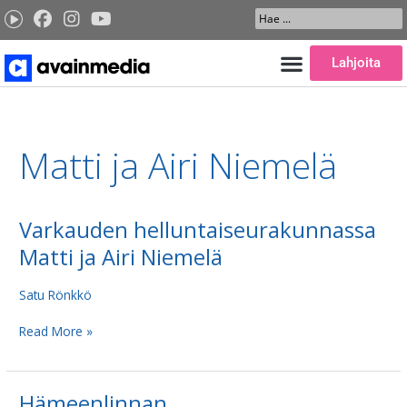
Siirry
Search
sisältöön
...
Lahjoita
Matti ja Airi Niemelä
Varkauden helluntaiseurakunnassa
Varkauden
helluntaiseurakunnassa
Matti ja Airi Niemelä
Matti
ja
Satu Rönkkö
Airi
Niemelä
Read More »
Hämeenlinnan
Hämeenlinnan