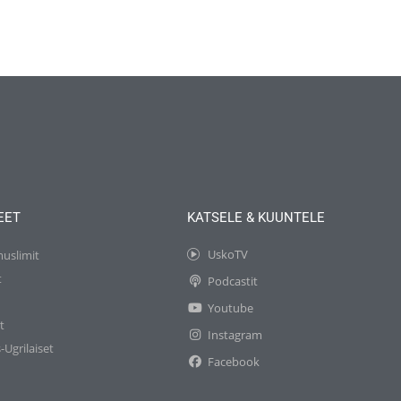
EET
KATSELE & KUUNTELE
UskoTV
muslimit
t
Podcastit
t
Youtube
t
Instagram
-Ugrilaiset
Facebook