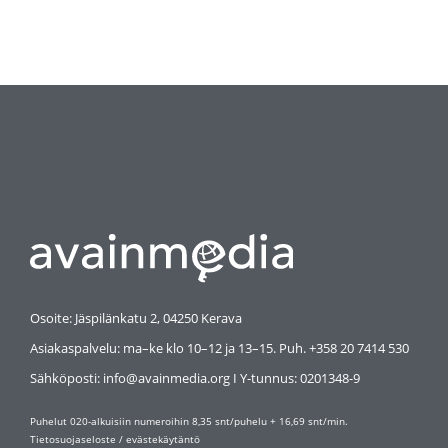
Osoite: Jäspilänkatu 2, 04250 Kerava
Asiakaspalvelu: ma–ke klo 10–12 ja 13–15. Puh. +358 20 7414 530
Sähköposti: info@avainmedia.org I Y-tunnus:
0201348-9
Puhelut 020-alkuisiin numeroihin 8,35 snt/puhelu + 16,69 snt/min.
Tietosuojaseloste
/
evästekäytäntö