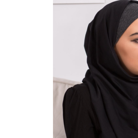
opetuswebinaarit
Suomessa
herättivät
vilkasta
some-
keskustelua