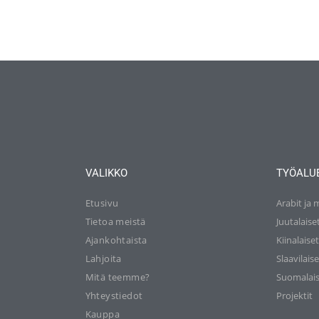
VALIKKO
TYÖALU
Etusivu
Arabit ja 
Tietoa meistä
Juutalaise
Ajankohtaista
Kiinalaise
Lahjoita
Slaavilaise
Mitä teemme?
Suomalais
Yhteystiedot
Projektit
Kauppa