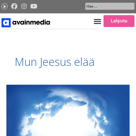
Siirry
Search
sisältöön
...
Lahjoita
Mun Jeesus elää
Elämä
voittaa!