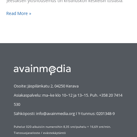
Jeesuksen ylösnousemus on kristinuskon keskeisin tosiasia.
Read More »
Osoite: Jäspilänkatu 2, 04250 Kerava
Asiakaspalvelu: ma–ke klo 10–12 ja 13–15. Puh. +358 20 7414
530
Sähköposti: info@avainmedia.org I Y-tunnus:
0201348-9
Puhelut 020-alkuisiin numeroihin 8,35 snt/puhelu + 16,69 snt/min.
Tietosuojaseloste
/
evästekäytäntö