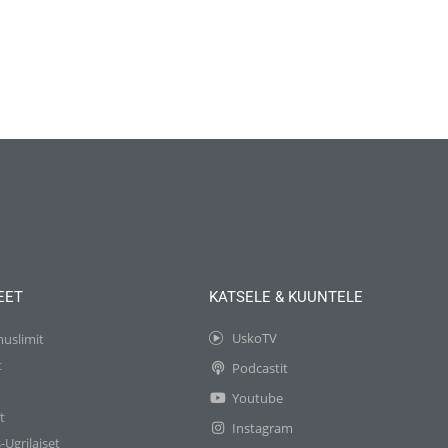
EET
KATSELE & KUUNTELE
UskoTV
muslimit
t
Podcastit
t
Youtube
t
Instagram
-Ugrilaiset