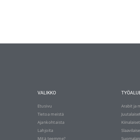
VALIKKO
TYÖALU
Etusivu
Arabit ja 
Tietoa meistä
Juutalaise
Ajankohtaista
Kiinalaise
Lahjoita
Slaavilaise
Mitä teemme?
Suomalais