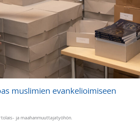
pas muslimien evankelioimiseen
 siirtolais- ja maahanmuuttajatyöhön.