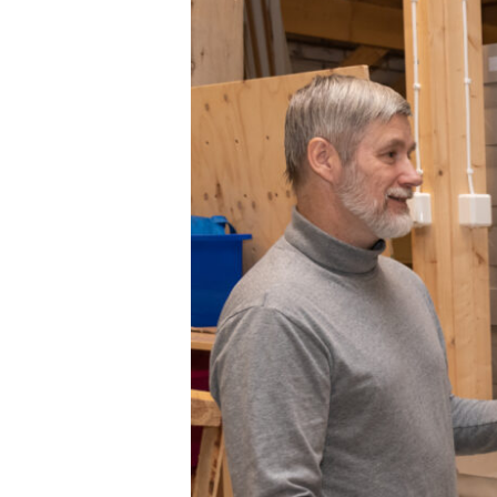
arabiankielinen
opas
muslimien
evankelioimiseen