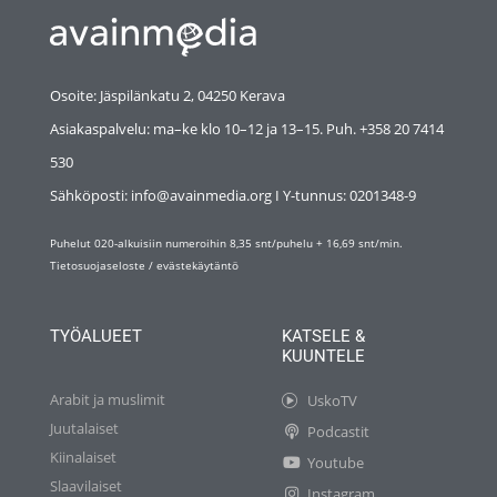
Osoite: Jäspilänkatu 2, 04250 Kerava
Asiakaspalvelu: ma–ke klo 10–12 ja 13–15. Puh. +358 20 7414
530
Sähköposti: info@avainmedia.org I Y-tunnus:
0201348-9
Puhelut 020-alkuisiin numeroihin 8,35 snt/puhelu + 16,69 snt/min.
Tietosuojaseloste
/
evästekäytäntö
TYÖALUEET
KATSELE &
KUUNTELE
Arabit ja muslimit
UskoTV
Juutalaiset
Podcastit
Kiinalaiset
Youtube
Slaavilaiset
Instagram