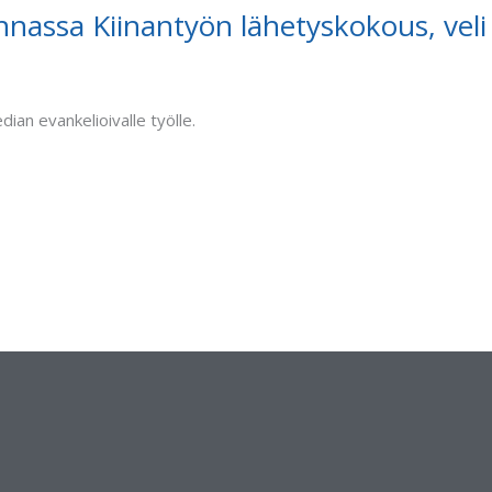
ssa Kiinantyön lähetyskokous, veli R
ian evankelioivalle työlle.