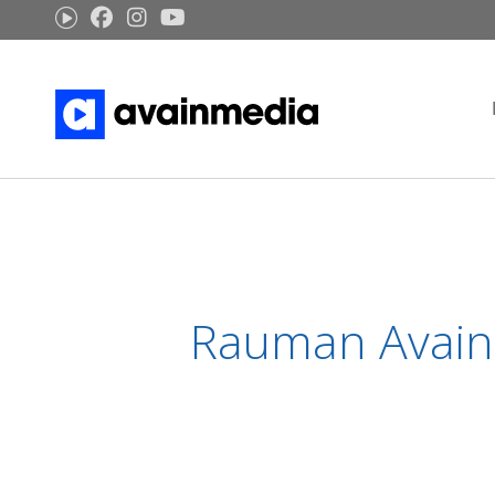
Siirry
sisältöön
Rauman Avain