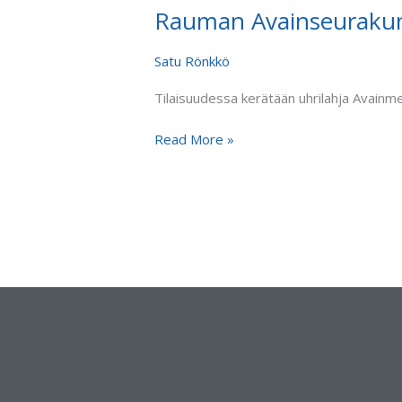
Rauman Avainseurakunna
Rauman
Avainseurakunnassa
Kiinantyön
Satu Rönkkö
lähetyskokous,
Tilaisuudessa kerätään uhrilahja Avainmed
veli
Ren
Read More »
ja
Niilo
Närhi