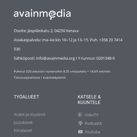
Osoite: Jäspilänkatu 2, 04250 Kerava
Asiakaspalvelu: ma–ke klo 10–12 ja 13–15. Puh. +358 20 7414
530
Sähköposti: info@avainmedia.org I Y-tunnus:
0201348-9
Puhelut 020-alkuisiin numeroihin 8,35 snt/puhelu + 16,69 snt/min.
Tietosuojaseloste
/
evästekäytäntö
TYÖALUEET
KATSELE &
KUUNTELE
Arabit ja muslimit
UskoTV
Juutalaiset
Podcastit
Kiinalaiset
Youtube