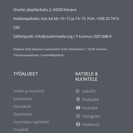
Osoite: Jäspilänkatu 2, 04250 Kerava
Asiakaspalvelu: ma–ke klo 10–12 ja 13–15. Puh. +358 20 7414
530
Sähköposti: info@avainmedia.org I Y-tunnus:
0201348-9
Puhelut 020-alkuisiin numeroihin 8,35 snt/puhelu + 16,69 snt/min.
Tietosuojaseloste
/
evästekäytäntö
TYÖALUEET
KATSELE &
KUUNTELE
Arabit ja muslimit
UskoTV
Juutalaiset
Podcastit
Kiinalaiset
Youtube
Slaavilaiset
Instagram
Suomalais-Ugrilaiset
Facebook
Projektit