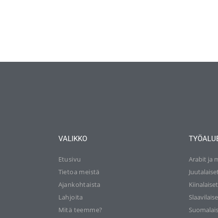
VALIKKO
TYÖALU
Etusivu
Arabit ja 
Tietoa meistä
Juutalaise
Ajankohtaista
Kiinalaise
Lahjoita
Slaavilaise
Mitä teemme?
Suomalais