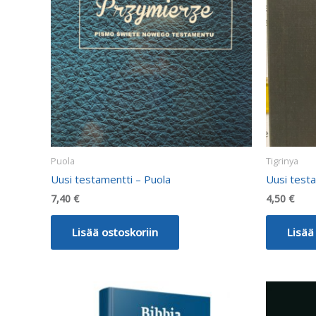
Puola
Tigrinya
Uusi testamentti – Puola
Uusi testa
7,40
€
4,50
€
Lisää ostoskoriin
Lisää