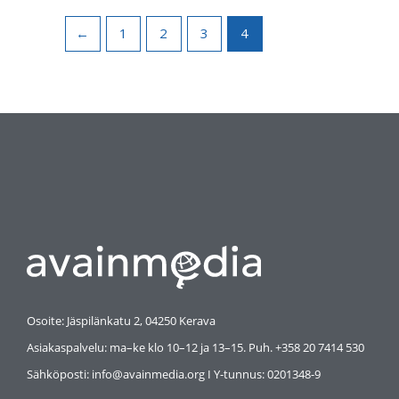
←
1
2
3
4
Osoite: Jäspilänkatu 2, 04250 Kerava
Asiakaspalvelu: ma–ke klo 10–12 ja 13–15. Puh. +358 20 7414 530
Sähköposti: info@avainmedia.org I Y-tunnus:
0201348-9