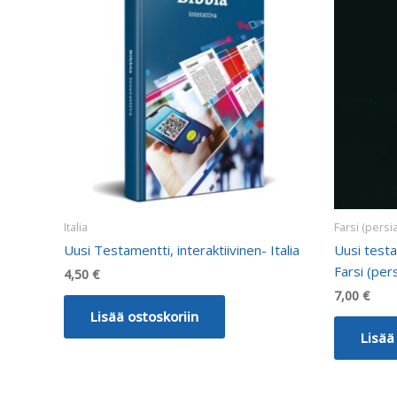
Italia
Farsi (persia
Uusi Testamentti, interaktiivinen- Italia
Uusi testa
Farsi (pers
4,50
€
7,00
€
Lisää ostoskoriin
Lisää