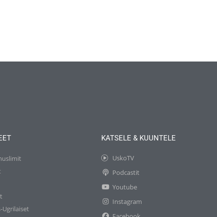
EET
KATSELE & KUUNTELE
UskoTV
muslimit
t
Podcastit
t
Youtube
t
Instagram
-Ugrilaiset
Facebook