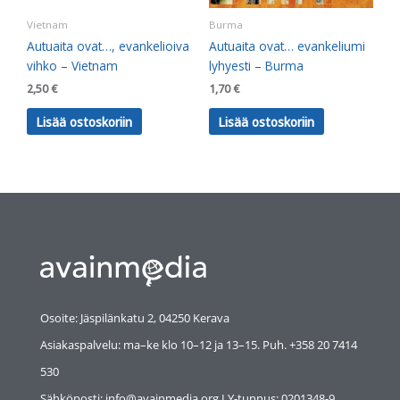
Vietnam
Burma
Autuaita ovat…, evankelioiva
Autuaita ovat… evankeliumi
vihko – Vietnam
lyhyesti – Burma
2,50
€
1,70
€
Lisää ostoskoriin
Lisää ostoskoriin
Osoite: Jäspilänkatu 2, 04250 Kerava
Asiakaspalvelu: ma–ke klo 10–12 ja 13–15. Puh. +358 20 7414
530
Sähköposti: info@avainmedia.org I Y-tunnus:
0201348-9