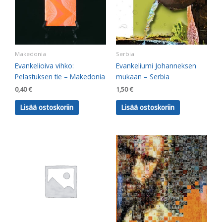
Makedonia
Serbia
Evankelioiva vihko:
Evankeliumi Johanneksen
Pelastuksen tie – Makedonia
mukaan – Serbia
0,40
€
1,50
€
Lisää ostoskoriin
Lisää ostoskoriin