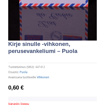
Kirje sinulle -vihkonen,
perusevankeliumi – Puola
Tuotetunnus (SKU):
447412
Osasto:
Puola
Avainsana tuotteelle
Vihkonen
0,60
€
Varasto loppu