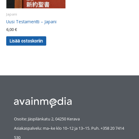
Japani
Uusi Testamentti – Japani
6,00
€
Lisää ostoskoriin
Osoite: Jäspilänkatu 2, 04250 Kerava
Asiakaspalvelu: ma–ke klo 10–12 ja 13–15. Puh. +358 20 7414
530