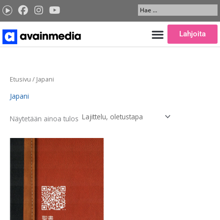
Siirry
Search
sisältöön
...
Lahjoita
Etusivu
/ Japani
Japani
Näytetään ainoa tulos