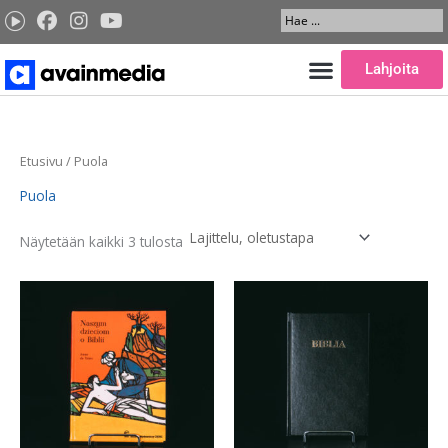
Siirry
Search
sisältöön
...
Lahjoita
Etusivu
/ Puola
Puola
Näytetään kaikki 3 tulosta