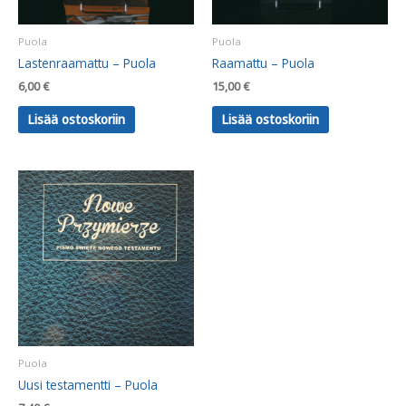
Puola
Puola
Lastenraamattu – Puola
Raamattu – Puola
6,00
€
15,00
€
Lisää ostoskoriin
Lisää ostoskoriin
Puola
Uusi testamentti – Puola