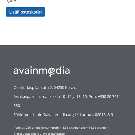
7,40
€
Lisää ostoskoriin
Osoite: Jäspilänkatu 2, 04250 Kerava
Asiakaspalvelu: ma–ke klo 10–12 ja 13–15. Puh. +358 20 7414
530
Sähköposti: info@avainmedia.org I Y-tunnus:
0201348-9
Puhelut 020-alkuisiin numeroihin 8,35 snt/puhelu + 16,69 snt/min.
Tietosuojaseloste
/
evästekäytäntö