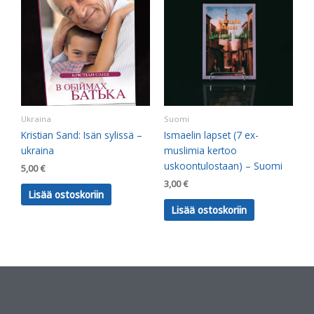
Ukraina
Suomi
Kristian Sand: Isän sylissä –
Ismaelin lapset (7 ex-
ukraina
muslimia kertoo
uskoontulostaan) – Suomi
5,00
€
3,00
€
Lisää ostoskoriin
Lisää ostoskoriin