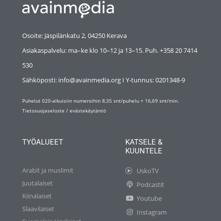
Osoite: Jäspilänkatu 2, 04250 Kerava
Asiakaspalvelu: ma–ke klo 10–12 ja 13–15. Puh. +358 20 7414
530
Sähköposti: info@avainmedia.org I Y-tunnus:
0201348-9
Puhelut 020-alkuisiin numeroihin 8,35 snt/puhelu + 16,69 snt/min.
Tietosuojaseloste
/
evästekäytäntö
TYÖALUEET
KATSELE &
KUUNTELE
Arabit ja muslimit
UskoTV
Juutalaiset
Podcastit
Kiinalaiset
Youtube
Slaavilaiset
Instagram