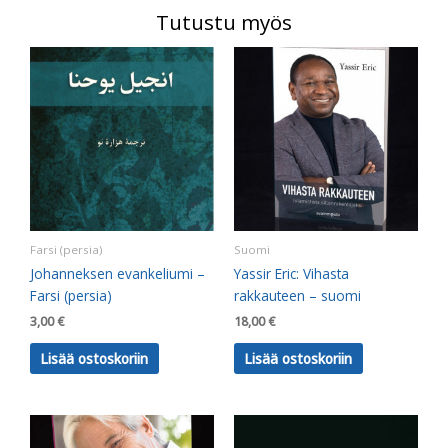
Tutustu myös
Farsi (persia)
Suomi
Johanneksen evankeliumi –
Yassir Eric: Vihasta
Farsi (persia)
rakkauteen – suomi
3,00
€
18,00
€
Lisää ostoskoriin
Lisää ostoskoriin