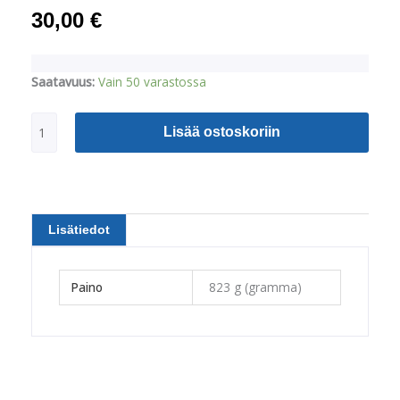
30,00
€
Koraanin
Saatavuus:
Vain 50 varastossa
käsikirjoitukset
-
Lisää ostoskoriin
Arabia
määrä
Lisätiedot
Paino
823 g (gramma)