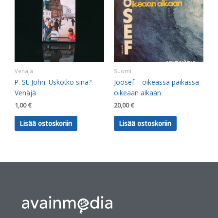
Venäjä
Suomi
P. St. John: Uskotko sinä? –
Joosef – oikeassa paikassa
Venäjä
oikeaan aikaan
1,00
€
20,00
€
Lisää ostoskoriin
Lisää ostoskoriin