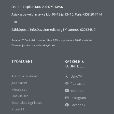
Osoite: Jäspilänkatu 2, 04250 Kerava
Asiakaspalvelu: ma–ke klo 10–12 ja 13–15. Puh. +358 20 7414
530
Sähköposti: info@avainmedia.org I Y-tunnus:
0201348-9
Puhelut 020-alkuisiin numeroihin 8,35 snt/puhelu + 16,69 snt/min.
Tietosuojaseloste
/
evästekäytäntö
TYÖALUEET
KATSELE &
KUUNTELE
Arabit ja muslimit
UskoTV
Juutalaiset
Podcastit
Kiinalaiset
Youtube
Slaavilaiset
Instagram
Suomalais-Ugrilaiset
Facebook
Projektit