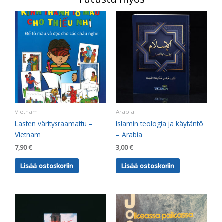
Vietnam
Arabia
Lasten väritysraamattu –
Islamin teologia ja käytäntö
Vietnam
– Arabia
7,90
€
3,00
€
Lisää ostoskoriin
Lisää ostoskoriin