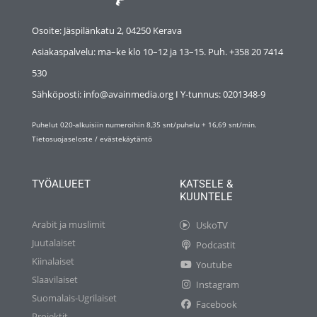
Osoite: Jäspilänkatu 2, 04250 Kerava
Asiakaspalvelu: ma–ke klo 10–12 ja 13–15. Puh. +358 20 7414
530
Sähköposti: info@avainmedia.org I Y-tunnus:
0201348-9
Puhelut 020-alkuisiin numeroihin 8,35 snt/puhelu + 16,69 snt/min.
Tietosuojaseloste
/
evästekäytäntö
TYÖALUEET
KATSELE &
KUUNTELE
Arabit ja muslimit
UskoTV
Juutalaiset
Podcastit
Kiinalaiset
Youtube
Slaavilaiset
Instagram
Suomalais-Ugrilaiset
Facebook
Projektit