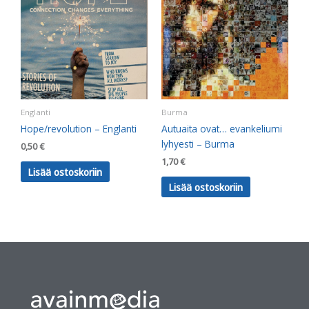
Englanti
Burma
Hope/revolution – Englanti
Autuaita ovat… evankeliumi
lyhyesti – Burma
0,50
€
1,70
€
Lisää ostoskoriin
Lisää ostoskoriin