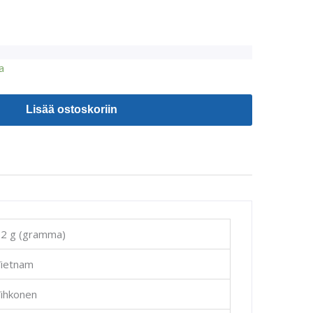
a
Lisää ostoskoriin
2 g (gramma)
Vietnam
ihkonen