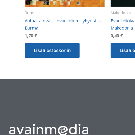
Burma
Makedonia
Autuaita ovat… evankeliumi lyhyesti –
Evankelioiva
Burma
Makedonia
1,70
€
0,40
€
Lisää ostoskoriin
Lisää o