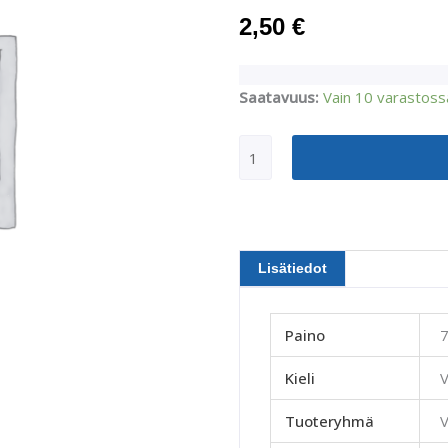
2,50
€
Autuaita
Saatavuus:
Vain 10 varastoss
ovat...,
evankelioiva
vihko
-
Vietnam
määrä
Lisätiedot
Paino
7
Kieli
Tuoteryhmä
V