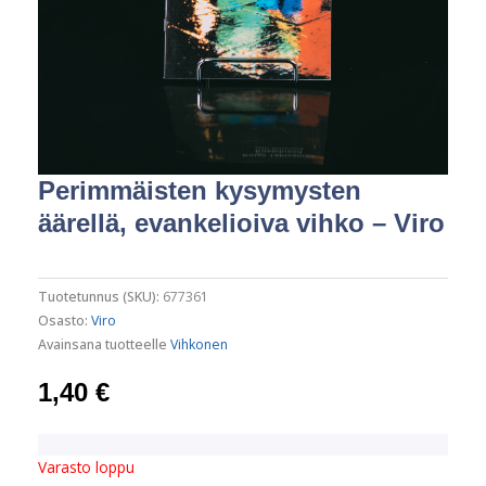
Perimmäisten kysymysten
äärellä, evankelioiva vihko – Viro
Tuotetunnus (SKU):
677361
Osasto:
Viro
Avainsana tuotteelle
Vihkonen
1,40
€
Varasto loppu