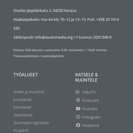
Osoite: Jäspilänkatu 2, 04250 Kerava
Asiakaspalvelu: ma–ke klo 10–12 ja 13–15. Puh. +358 20 7414
530
Sähköposti: info@avainmedia.org I Y-tunnus:
0201348-9
Puhelut 020-alkuisiin numeroihin 8,35 snt/puhelu + 16,69 snt/min.
Tietosuojaseloste
/
evästekäytäntö
TYÖALUEET
KATSELE &
KUUNTELE
Arabit ja muslimit
UskoTV
Juutalaiset
Podcastit
Kiinalaiset
Youtube
Slaavilaiset
Instagram
Suomalais-Ugrilaiset
Facebook
Projektit