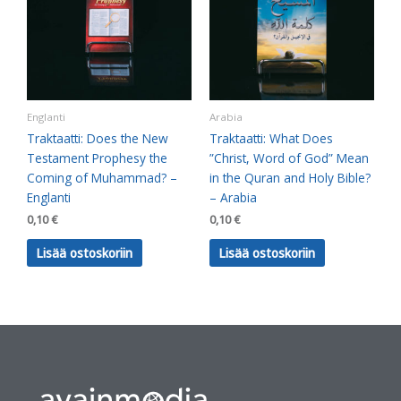
Englanti
Arabia
Traktaatti: Does the New
Traktaatti: What Does
Testament Prophesy the
”Christ, Word of God” Mean
Coming of Muhammad? –
in the Quran and Holy Bible?
Englanti
– Arabia
0,10
€
0,10
€
Lisää ostoskoriin
Lisää ostoskoriin