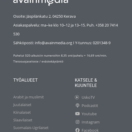
Osoite: Jäspilänkatu 2, 04250 Kerava
Asiakaspalvelu: ma–ke klo 10–12 ja 13–15. Puh. +358 20 7414
530
Sähköposti: info@avainmedia.org I Y-tunnus:
0201348-9
Puhelut 020-alkuisiin numeroihin 8,35 snt/puhelu + 16,69 snt/min.
Tietosuojaseloste
/
evästekäytäntö
TYÖALUEET
KATSELE &
KUUNTELE
Arabit ja muslimit
UskoTV
Juutalaiset
Podcastit
Kiinalaiset
Youtube
Slaavilaiset
Instagram
Suomalais-Ugrilaiset
Facebook