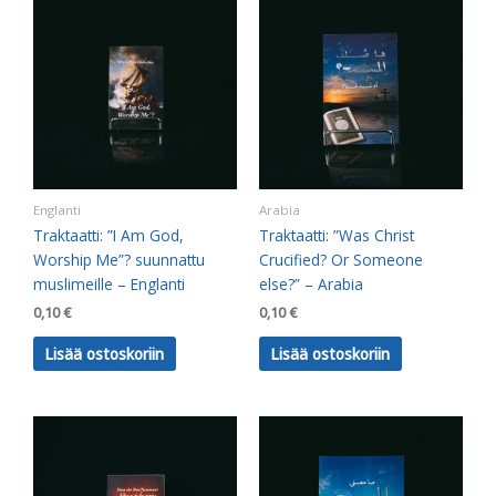
Englanti
Arabia
Traktaatti: ”I Am God,
Traktaatti: ”Was Christ
Worship Me”? suunnattu
Crucified? Or Someone
muslimeille – Englanti
else?” – Arabia
0,10
€
0,10
€
Lisää ostoskoriin
Lisää ostoskoriin