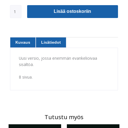
"Is
the
Lisää ostoskoriin
Gospel
Four
Books
or
One?"
Kuvaus
Lisätiedot
-
Arabia
määrä
Uusi versio, jossa enemmän evankelioivaa
sisältöä.
8 sivua.
Tutustu myös