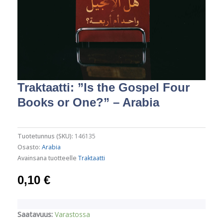
Traktaatti: ”Is the Gospel Four
Books or One?” – Arabia
Tuotetunnus (SKU):
146135
Osasto:
Arabia
Avainsana tuotteelle
Traktaatti
0,10
€
Traktaatti:
Saatavuus:
Varastossa