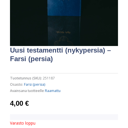
Uusi testamentti (nykypersia) –
Farsi (persia)
Tuotetunnus (SKU):
251187
Osasto:
Farsi (persia)
Avainsana tuotteelle
Raamattu
4,00
€
Varasto loppu