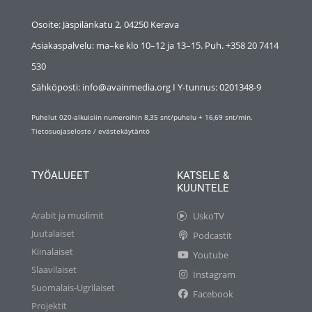
Osoite: Jäspilänkatu 2, 04250 Kerava
Asiakaspalvelu: ma–ke klo 10–12 ja 13–15. Puh. +358 20 7414
530
Sähköposti: info@avainmedia.org I Y-tunnus:
0201348-9
Puhelut 020-alkuisiin numeroihin 8,35 snt/puhelu + 16,69 snt/min.
Tietosuojaseloste
/
evästekäytäntö
TYÖALUEET
KATSELE &
KUUNTELE
Arabit ja muslimit
UskoTV
Juutalaiset
Podcastit
Kiinalaiset
Youtube
Slaavilaiset
Instagram
Suomalais-Ugrilaiset
Facebook
Projektit