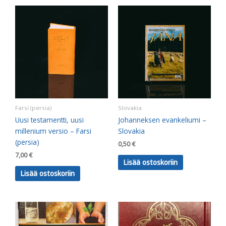
Farsi (persia)
Slovakia
Uusi testamentti, uusi
Johanneksen evankeliumi –
millenium versio – Farsi
Slovakia
(persia)
0,50
€
7,00
€
Lisää ostoskoriin
Lisää ostoskoriin