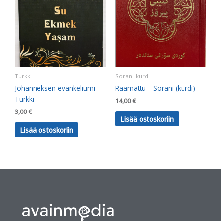
Turkki
Sorani-kurdi
Johanneksen evankeliumi –
Raamattu – Sorani (kurdi)
Turkki
14,00
€
3,00
€
Lisää ostoskoriin
Lisää ostoskoriin