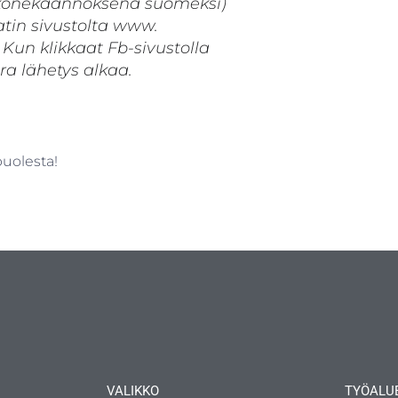
konekäännöksenä suomeksi)
atin sivustolta www.
Kun klikkaat Fb-sivustolla
ra lähetys alkaa.
uolesta!
VALIKKO
TYÖALU