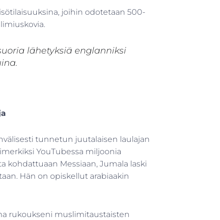
ötilaisuuksina, joihin odotetaan 500-
limiuskovia.
oria lähetyksiä englanniksi
uina.
ja
älisesti tunnetun juutalaisen laulajan
 esimerkiksi YouTubessa miljoonia
tta kohdattuaan Messiaan, Jumala laski
an. Hän on opiskellut arabiaakin
Oma rukoukseni muslimitaustaisten