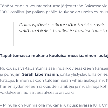
Tänä vuonna rukoustapahtuma järjestetään Saksassa yleis
1000 osallistujaa paikan päälle. Mukana on useita ex-mus
Rukouspäivän aikana lähetetään myös su
sekä arabiaksi, turkiksi ja farsiksi tulkatt
Tapahtumassa mukana kuuluisa messiaaninen laula
Rukouspäivä-tapahtuma saa musiikkivieraakseen kansainv
ja puhujan,
Sarah Libermanin
, jonka ylistyslauluilla on
katsojia. Ennen uskoon tuloaan Sarah vihasi arabeja, mu
hänen sydämelleen rakkauden arabeja ja muslimeja kohta
voidakseen laulaa Jeesuksesta arabiaksi.
– Minulle on kunnia olla mukana rukouspäivässä 18.11. 