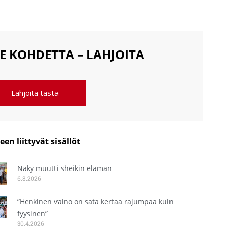
E KOHDETTA – LAHJOITA
Lahjoita tästä
een liittyvät sisällöt
Näky muutti sheikin elämän
6.8.2026
”Henkinen vaino on sata kertaa rajumpaa kuin
fyysinen”
30.4.2026