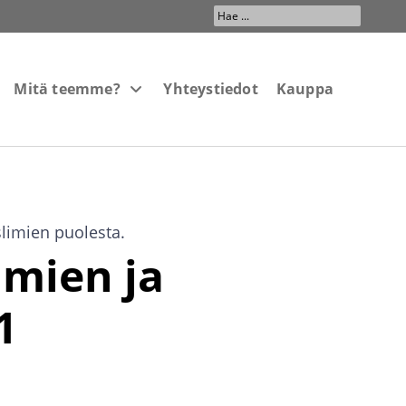
Search
...
Mitä teemme?
Yhteystiedot
Kauppa
limien puolesta.
imien ja
1