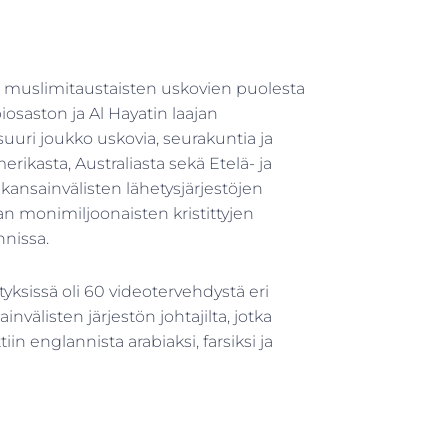
muslimitaustaisten uskovien puolesta
osaston ja Al Hayatin laajan
uuri joukko uskovia, seurakuntia ja
merikasta, Australiasta sekä Etelä- ja
ansainvälisten lähetysjärjestöjen
an monimiljoonaisten kristittyjen
nnissa.
yksissä oli 60 videotervehdystä eri
invälisten järjestön johtajilta, jotka
in englannista arabiaksi, farsiksi ja