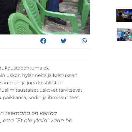
n rukoustapahtuma ex-
n uskon hylänneitä ja Kristuksen
skunnan ja jopa kristillisten
uslimitaustaiset uskovat tarvitsevat
lupaikkansa, kodin ja ihmissuhteet.
n teemana on kertoa
, että ”Et ole yksin” vaan he