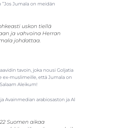
n ”Jos Jumala on meidän
keasti uskon tiellä
aan ja vahvoina Herran
mala johdattaa.
vidin tavoin, joka nousi Goljatia
le ex-muslimeille, että Jumala on
 Salaam Aleikum!
c
ja Avainmedian arabiosaston ja Al
20-22 Suomen aikaa