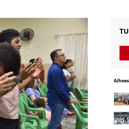
TU
Aihees