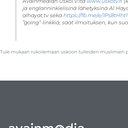
Avainmedian UskoTV:ltä
www.uskotv.fi
(
ja englanninkielisinä lähetyksinä Al Hay
alhayat.tv sekä
https://fb.me/e/1Ps8tHht1
”going”-linkkiä, saat ilmoituksen, kun suo
Tule mukaan rukoilemaan uskoon tulleiden muslimien p