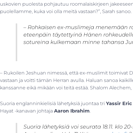
uskovien puolesta pohjautuu roomalaiskirjeen jakeesee
puolellamme, kuka voi olla meitä vastaan?”, Sarah sanoo.
– Rohkaisen ex-muslimeja menemään roh
eteenpäin täytettyinä Hänen rohkeudell
sotureina kulkemaan minne tahansa Ju
– Rukoilen Jeshuan nimessä, että ex-muslimit toimivat Daa
vastaan ja voitti tämän Herran avulla. Haluan sanoa kaikil
kanssanne eikä mikään voi teitä estää. Shalom Alechem,
Suoria englanninkielisiä lähetyksiä juontaa tri
Yassir Eri
Hayat -kanavan johtaja
Aaron Ibrahim
.
Suoria lähetyksiä voi seurata 18.11. klo 