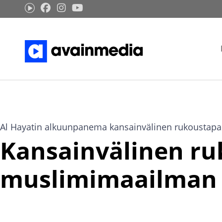
Siirry
sisältöön
Al Hayatin alkuunpanema kansainvälinen rukoustapah
Kansainvälinen ru
muslimimaailman p