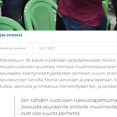
Jaa somessa
Arabit ja muslimit
10.11.2021
Marraskuun 18. päivänä pidetään järjestyksessään toine
muslimiuskovien puolesta. Monissa muslimimaissa islami
seuraajiksi kääntyneitä hyljeksitään perheen, suvun, yhtei
seurakuntien taholta. Monia vainotaan ja jopa tapetaan. M
tukea, opetusta ja rohkaisua menetettyään työ- ja opiske
Sen tähden vuotuisen rukoustapahtuma
Jeesusta seuraaville entisille muslimeille
ovat osa suurta perhettä.