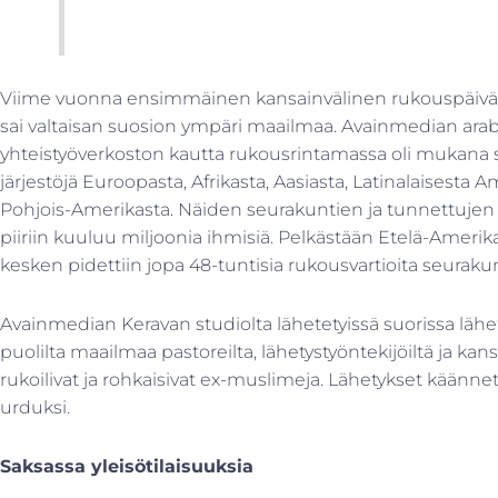
Viime vuonna ensimmäinen kansainvälinen rukouspäivä 
sai valtaisan suosion ympäri maailmaa. Avainmedian arabi
yhteistyöverkoston kautta rukousrintamassa oli mukana s
järjestöjä Euroopasta, Afrikasta, Aasiasta, Latinalaisesta A
Pohjois-Amerikasta. Näiden seurakuntien ja tunnettujen k
piiriin kuuluu miljoonia ihmisiä. Pelkästään Etelä-Amerik
kesken pidettiin jopa 48-tuntisia rukousvartioita seuraku
Avainmedian Keravan studiolta lähetetyissä suorissa lähet
puolilta maailmaa pastoreilta, lähetystyöntekijöiltä ja kansa
rukoilivat ja rohkaisivat ex-muslimeja. Lähetykset käännetti
urduksi.
Saksassa yleisötilaisuuksia