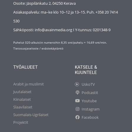
Osoite: Jäspilänkatu 2, 04250 Kerava
Asiakaspalvelu: ma–ke klo 10–12 ja 13–15. Puh. +358 20 7414
530
Sähköposti: info@avainmedia.org I Y-tunnus:
0201348-9
Puhelut 020-alkuisiin numeroihin 8,35 snt/puhelu + 16,69 snt/min.
Tietosuojaseloste
/
evästekäytäntö
TYÖALUEET
KATSELE &
KUUNTELE
Arabit ja muslimit
UskoTV
Juutalaiset
Podcastit
Kiinalaiset
Youtube
Slaavilaiset
Instagram
Suomalais-Ugrilaiset
Facebook
Projektit