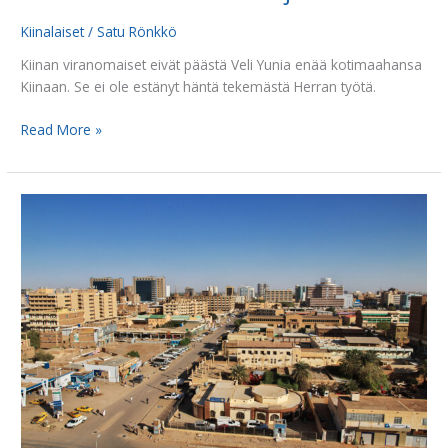
Kiinalaiset
/
Satu Rönkkö
Kiinan viranomaiset eivät päästä Veli Yunia enää kotimaahansa
Kiinaan. Se ei ole estänyt häntä tekemästä Herran työtä.
Read More »
Raskaat
faktat
innostavat
lähetystyöhön