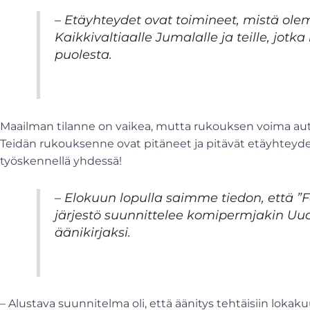
– Etäyhteydet ovat toimineet, mistä olemm
Kaikkivaltiaalle Jumalalle ja teille, jot
puolesta.
Maailman tilanne on vaikea, mutta rukouksen voima au
Teidän rukouksenne ovat pitäneet ja pitävät etäyhteyde
työskennellä yhdessä!
– Elokuun lopulla saimme tiedon, että
”
järjestö suunnittelee komipermjakin Uu
äänikirjaksi.
– Alustava suunnitelma oli, että äänitys tehtäisiin lokak