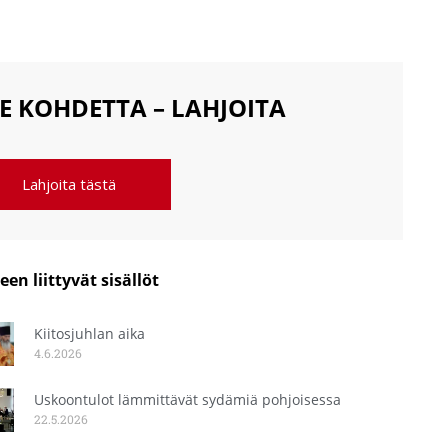
E KOHDETTA – LAHJOITA
Lahjoita tästä
een liittyvät sisällöt
Kiitosjuhlan aika
4.6.2026
Uskoontulot lämmittävät sydämiä pohjoisessa
22.5.2026