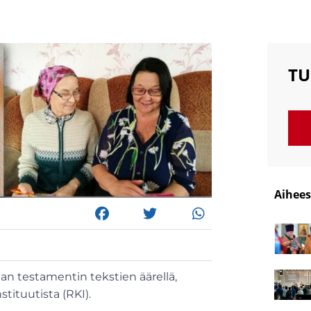
TU
Aihees
n testamentin tekstien äärellä,
ituutista (RKI).