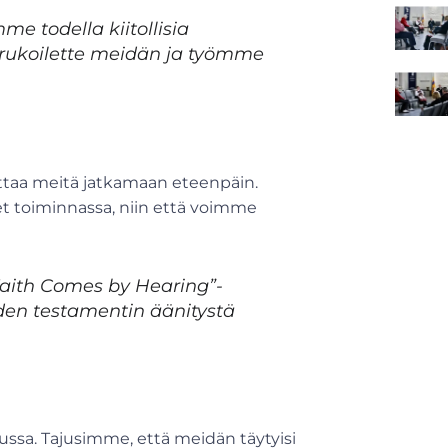
e todella kiitollisia
ka rukoilette meidän ja työmme
ttaa meitä jatkamaan eteenpäin.
t toiminnassa, niin että voimme
Faith Comes by Hearing”-
den testamentin äänitystä
uussa. Tajusimme, että meidän täytyisi