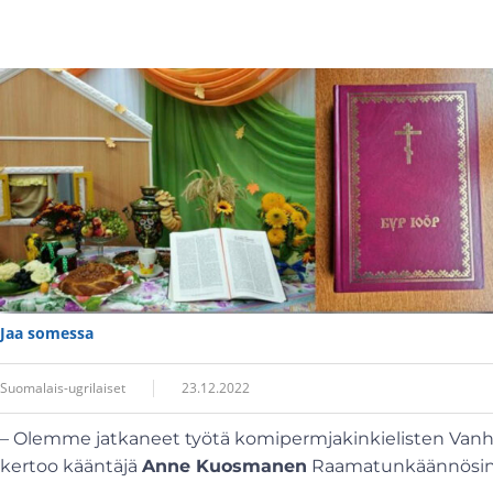
Jaa somessa
Suomalais-ugrilaiset
23.12.2022
– Olemme jatkaneet työtä komipermjakinkielisten Vanha
kertoo kääntäjä
Anne Kuosmanen
Raamatunkäännösinst