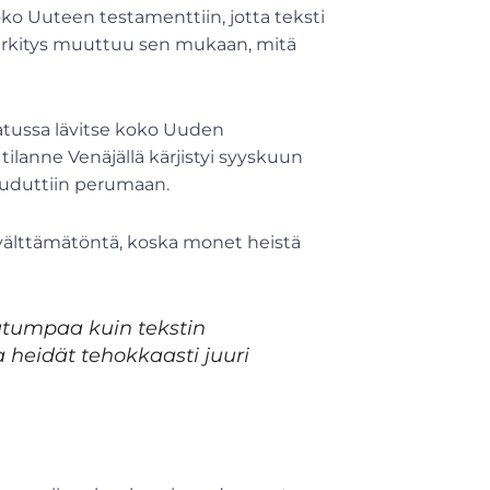
oko Uuteen testamenttiin, jotta teksti
merkitys muuttuu sen mukaan, mitä
atussa lävitse koko Uuden
ilanne Venäjällä kärjistyi syyskuun
jouduttiin perumaan.
älttämätöntä, koska monet heistä
tutumpaa kuin tekstin
 heidät tehokkaasti juuri