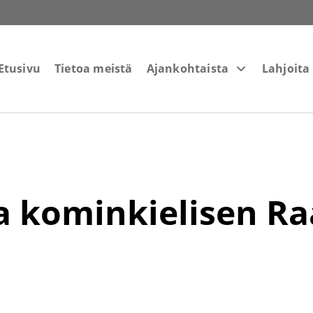
Etusivu
Tietoa meistä
Ajankohtaista
Lahjoita
a kominkielisen R