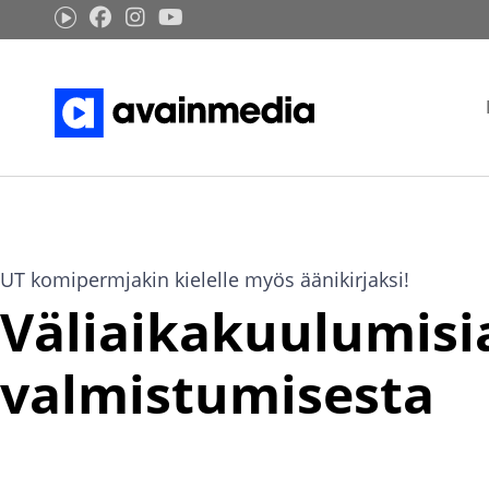
Siirry
sisältöön
UT komipermjakin kielelle myös äänikirjaksi!
Väliaikakuulumisi
valmistumisesta