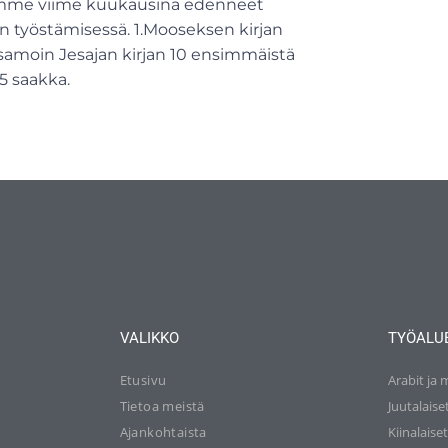
lemme viime kuukausina edenneet
jan työstämisessä. 1.Mooseksen kirjan
 samoin Jesajan kirjan 10 ensimmäistä
5 saakka.
VALIKKO
TYÖALU
Etusivu
Arabit ja 
Tietoa meistä
Juutalaise
Ajankohtaista
Kiinalaise