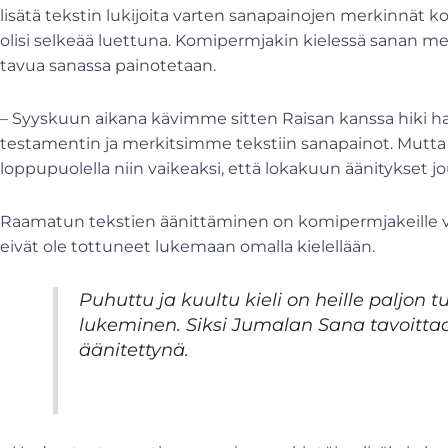
lisätä tekstin lukijoita varten sanapainojen merkinnät k
olisi selkeää luettuna. Komipermjakin kielessä sanan 
tavua sanassa painotetaan.
– Syyskuun aikana kävimme sitten Raisan kanssa hiki h
testamentin ja merkitsimme tekstiin sanapainot. Mutta t
loppupuolella niin vaikeaksi, että lokakuun äänitykset 
Raamatun tekstien äänittäminen on komipermjakeille v
eivät ole tottuneet lukemaan omalla kielellään.
Puhuttu ja kuultu kieli on heille paljon 
lukeminen. Siksi Jumalan Sana tavoittaa
äänitettynä.