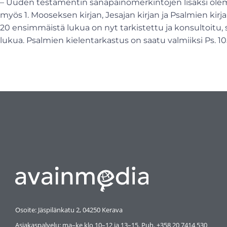
– Uuden testamentin sanapainomerkintöjen lisäksi o
myös 1. Mooseksen kirjan, Jesajan kirjan ja Psalmien kir
20 ensimmäistä lukua on nyt tarkistettu ja konsultoitu,
lukua. Psalmien kielentarkastus on saatu valmiiksi Ps. 10
Osoite: Jäspilänkatu 2, 04250 Kerava
Asiakaspalvelu: ma–ke klo 10–12 ja 13–15. Puh. +358 20 7414 530