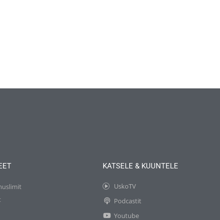
EET
KATSELE & KUUNTELE
UskoTV
muslimit
t
Podcastit
t
Youtube