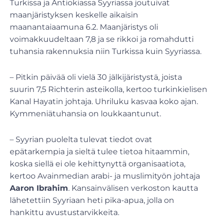
Turkissa ja Antiokiassa Syyriassa joutuivat
maanjäristyksen keskelle aikaisin
maanantaiaamuna 6.2. Maanjäristys oli
voimakkuudeltaan 7,8 ja se rikkoi ja romahdutti
tuhansia rakennuksia niin Turkissa kuin Syyriassa.
– Pitkin päivää oli vielä 30 jälkijäristystä, joista
suurin 7,5 Richterin asteikolla, kertoo turkinkielisen
Kanal Hayatin johtaja. Uhriluku kasvaa koko ajan.
Kymmeniätuhansia on loukkaantunut.
– Syyrian puolelta tulevat tiedot ovat
epätarkempia ja sieltä tulee tietoa hitaammin,
koska siellä ei ole kehittynyttä organisaatiota,
kertoo Avainmedian arabi- ja muslimityön johtaja
Aaron Ibrahim
. Kansainvälisen verkoston kautta
lähetettiin Syyriaan heti pika-apua, jolla on
hankittu avustustarvikkeita.