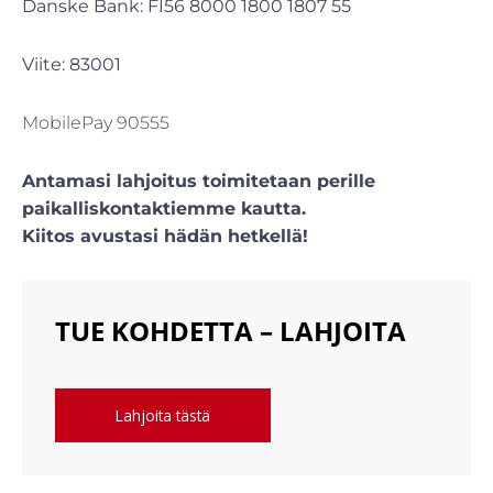
Danske Bank: FI56 8000 1800 1807 55
Viite: 83001
MobilePay 90555
Antamasi lahjoitus toimitetaan perille
paikalliskontaktiemme kautta.
Kiitos avustasi hädän hetkellä!
TUE KOHDETTA – LAHJOITA
Lahjoita tästä