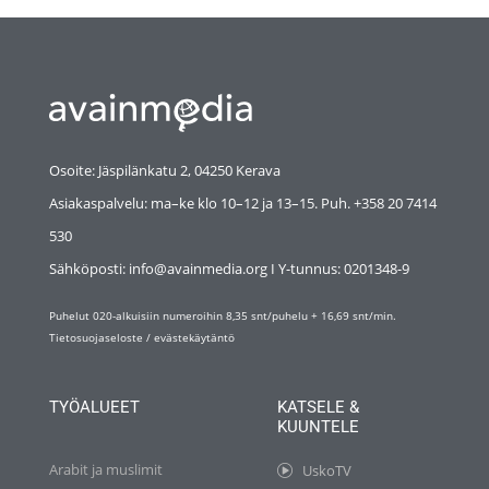
Osoite: Jäspilänkatu 2, 04250 Kerava
Asiakaspalvelu: ma–ke klo 10–12 ja 13–15. Puh. +358 20 7414
530
Sähköposti: info@avainmedia.org I Y-tunnus:
0201348-9
Puhelut 020-alkuisiin numeroihin 8,35 snt/puhelu + 16,69 snt/min.
Tietosuojaseloste
/
evästekäytäntö
TYÖALUEET
KATSELE &
KUUNTELE
Arabit ja muslimit
UskoTV