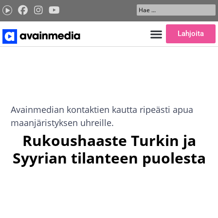
Siirry
Search
sisältöön
...
Lahjoita
Avainmedian kontaktien kautta ripeästi apua
maanjäristyksen uhreille.
Rukoushaaste Turkin ja
Syyrian tilanteen puolesta