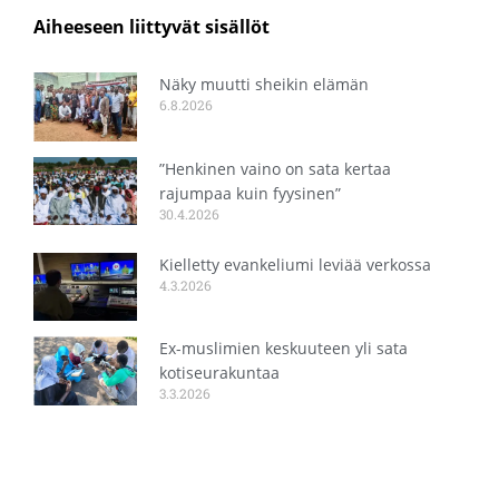
Aiheeseen liittyvät sisällöt
Näky muutti sheikin elämän
6.8.2026
”Henkinen vaino on sata kertaa
rajumpaa kuin fyysinen”
30.4.2026
Kielletty evankeliumi leviää verkossa
4.3.2026
Ex-muslimien keskuuteen yli sata
kotiseurakuntaa
3.3.2026