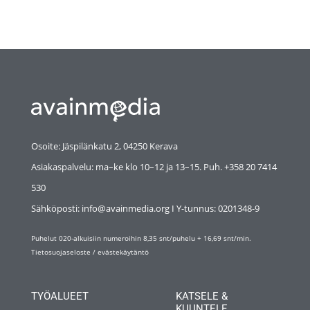
Osoite: Jäspilänkatu 2, 04250 Kerava
Asiakaspalvelu: ma–ke klo 10–12 ja 13–15. Puh. +358 20 7414
530
Sähköposti: info@avainmedia.org I Y-tunnus:
0201348-9
Puhelut 020-alkuisiin numeroihin 8,35 snt/puhelu + 16,69 snt/min.
Tietosuojaseloste
/
evästekäytäntö
TYÖALUEET
KATSELE &
KUUNTELE