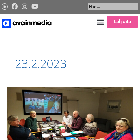
Siirry
Search
sisältöön
...
Lahjoita
23.2.2023
Avainmedia
kouluttaa
sodan
varjoista
lähteviä
lähetystyöntekijöitä