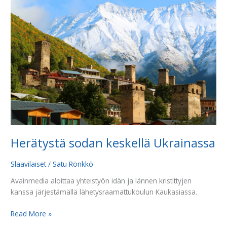
sodan
keskellä
Ukrainassa
Herätystä sodan keskellä Ukrainassa
Slaavilaiset
/
Satu Rönkkö
Avainmedia aloittaa yhteistyön idän ja lännen kristittyjen
kanssa järjestämällä lähetysraamattukoulun Kaukasiassa.
Read More »