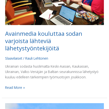
Avainmedia kouluttaa sodan
varjoista lähteviä
lähetystyöntekijöitä
Slaavilaiset
/
Rauli Lehtonen
Ukrainan sodasta huolimatta Keski-Aasian, Kaukasian,
Ukrainan, Valko-Venäjän ja Baltian seurakunnissa lähetystyö
kuuluu edelleen tärkeimpien työmuotojen joukkoon.
Read More »
Herätystä