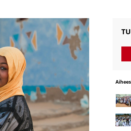
TU
Aihees