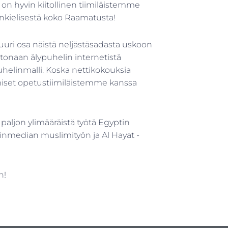
on hyvin kiitollinen tiimiläistemme
nkielisestä koko Raamatusta!
Suuri osa näistä neljästäsadasta uskoon
otonaan älypuhelin internetistä
elinmalli. Koska nettikokouksia
amiset opetustiimiläistemme kanssa
aljon ylimääräistä työtä Egyptin
ainmedian muslimityön ja Al Hayat -
n!