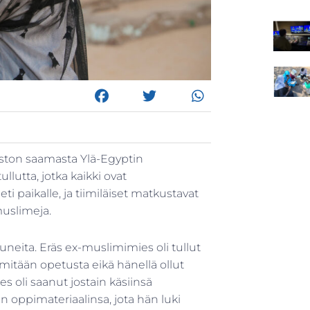
ston saamasta Ylä-Egyptin
llutta, jotka kaikki ovat
eti paikalle, ja tiimiläiset matkustavat
muslimeja.
tuneita. Eräs ex-muslimimies oli tullut
mitään opetusta eikä hänellä ollut
s oli saanut jostain käsiinsä
 oppimateriaalinsa, jota hän luki