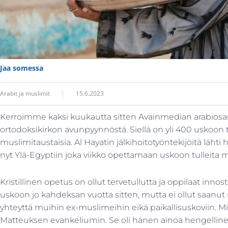
Jaa somessa
Arabit ja muslimit
15.6.2023
Kerroimme kaksi kuukautta sitten Avainmedian arabiosa
ortodoksikirkon avunpyynnöstä. Siellä on yli 400 uskoon tu
muslimitaustaisia. Al Hayatin jälkihoitotyöntekijöitä lähti h
nyt Ylä-Egyptiin joka viikko opettamaan uskoon tulleita 
Kristillinen opetus on ollut tervetullutta ja oppilaat innos
uskoon jo kahdeksan vuotta sitten, mutta ei ollut saanut 
yhteyttä muihin ex-muslimeihin eikä paikallisuskoviin. Mie
Matteuksen evankeliumin. Se oli hänen ainoa hengellinen