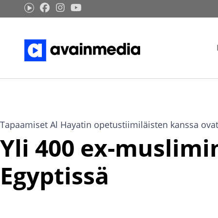
Siirry
sisältöön
Tapaamiset Al Hayatin opetustiimiläisten kanssa ovat 
Yli 400 ex-muslimi
Egyptissä