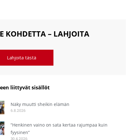
E KOHDETTA – LAHJOITA
Lahjoita tästä
een liittyvät sisällöt
Näky muutti sheikin elämän
6.8.2026
”Henkinen vaino on sata kertaa rajumpaa kuin
fyysinen”
30.4.2026