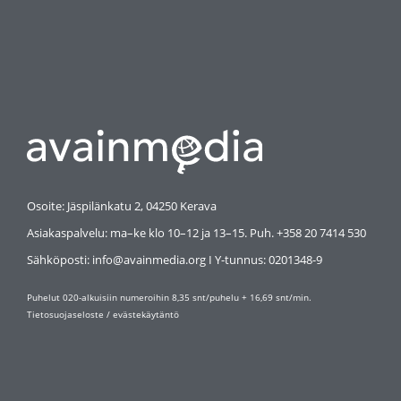
Osoite: Jäspilänkatu 2, 04250 Kerava
Asiakaspalvelu: ma–ke klo 10–12 ja 13–15. Puh. +358 20 7414 530
Sähköposti: info@avainmedia.org I Y-tunnus:
0201348-9
Puhelut 020-alkuisiin numeroihin 8,35 snt/puhelu + 16,69 snt/min.
Tietosuojaseloste
/
evästekäytäntö