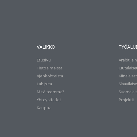
VALIKKO
TYÖALU
Etusivu
Arabit ja 
Tietoa meistä
Juutalaise
Ajankohtaista
Kiinalaise
Lahjoita
Slaavilaise
Mitä teemme?
Suomalais
Yhteystiedot
Projektit
Kauppa