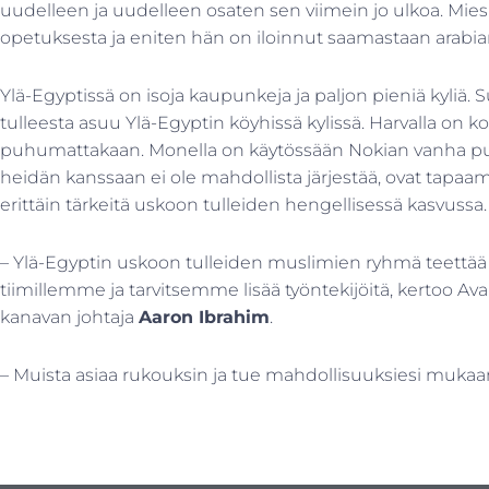
uudelleen ja uudelleen osaten sen viimein jo ulkoa. Mies 
opetuksesta ja eniten hän on iloinnut saamastaan arabia
Ylä-Egyptissä on isoja kaupunkeja ja paljon pieniä kyliä. 
tulleesta asuu Ylä-Egyptin köyhissä kylissä. Harvalla on k
puhumattakaan. Monella on käytössään Nokian vanha puh
heidän kanssaan ei ole mahdollista järjestää, ovat tapa
erittäin tärkeitä uskoon tulleiden hengellisessä kasvussa.
– Ylä-Egyptin uskoon tulleiden muslimien ryhmä teettää p
tiimillemme ja tarvitsemme lisää työntekijöitä, kertoo Av
kanavan johtaja
Aaron Ibrahim
.
– Muista asiaa rukouksin ja tue mahdollisuuksiesi mukaa