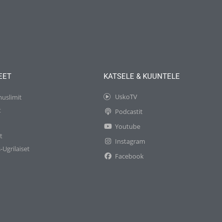
EET
KATSELE & KUUNTELE
UskoTV
muslimit
t
Podcastit
t
Youtube
t
Instagram
-Ugrilaiset
Facebook