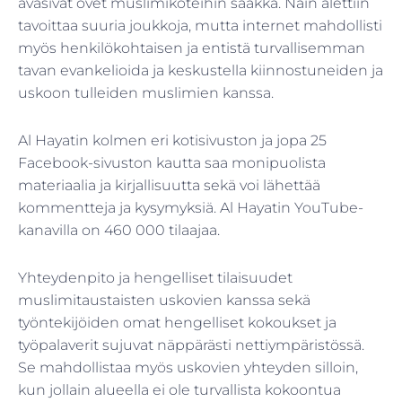
avasivat ovet muslimikoteihin saakka. Näin alettiin
tavoittaa suuria joukkoja, mutta internet mahdollisti
myös henkilökohtaisen ja entistä turvallisemman
tavan evankelioida ja keskustella kiinnostuneiden ja
uskoon tulleiden muslimien kanssa.
Al Hayatin kolmen eri kotisivuston ja jopa 25
Facebook-sivuston kautta saa monipuolista
materiaalia ja kirjallisuutta sekä voi lähettää
kommentteja ja kysymyksiä. Al Hayatin YouTube-
kanavilla on 460 000 tilaajaa.
Yhteydenpito ja hengelliset tilaisuudet
muslimitaustaisten uskovien kanssa sekä
työntekijöiden omat hengelliset kokoukset ja
työpalaverit sujuvat näppärästi nettiympäristössä.
Se mahdollistaa myös uskovien yhteyden silloin,
kun jollain alueella ei ole turvallista kokoontua