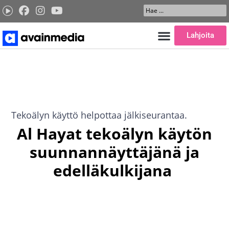
Siirry
Search
sisältöön
...
Lahjoita
Tekoälyn käyttö helpottaa jälkiseurantaa.
Al Hayat tekoälyn käytön
suunnannäyttäjänä ja
edelläkulkijana