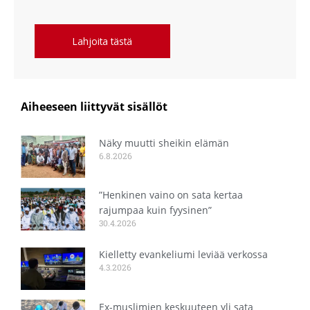
Lahjoita tästä
Aiheeseen liittyvät sisällöt
Näky muutti sheikin elämän
6.8.2026
”Henkinen vaino on sata kertaa
rajumpaa kuin fyysinen”
30.4.2026
Kielletty evankeliumi leviää verkossa
4.3.2026
Ex-muslimien keskuuteen yli sata