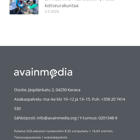
kotiseurakuntaa
3.3.2026
Osoite: Jäspilänkatu 2, 04250 Kerava
Asiakaspalvelu: ma–ke klo 10–12 ja 13–15. Puh. +358 20 7414
530
Sähköposti: info@avainmedia.org I Y-tunnus:
0201348-9
Puhelut 020-alkuisiin numeroihin 8,35 snt/puhelu + 16,69 snt/min.
Tietosuojaseloste
/
evästekäytäntö