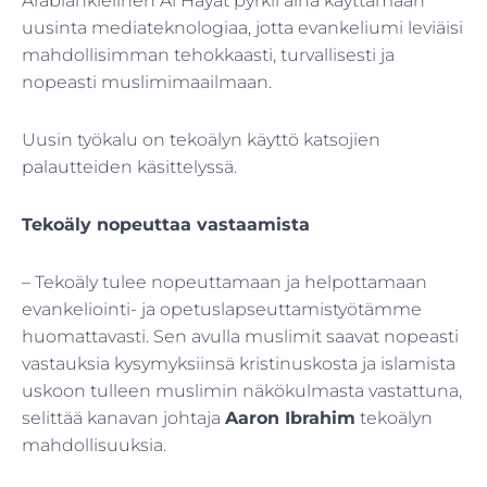
Arabiankielinen Al Hayat pyrkii aina käyttämään
uusinta mediateknologiaa, jotta evankeliumi leviäisi
mahdollisimman tehokkaasti, turvallisesti ja
nopeasti muslimimaailmaan.
Uusin työkalu on tekoälyn käyttö katsojien
palautteiden käsittelyssä.
Tekoäly nopeuttaa vastaamista
– Tekoäly tulee nopeuttamaan ja helpottamaan
evankeliointi- ja opetuslapseuttamistyötämme
huomattavasti. Sen avulla muslimit saavat nopeasti
vastauksia kysymyksiinsä kristinuskosta ja islamista
uskoon tulleen muslimin näkökulmasta vastattuna,
selittää kanavan johtaja
Aaron Ibrahim
tekoälyn
mahdollisuuksia.