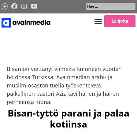
Siirry
Search
sisältöön
...
Lahjoita
Bisan on viettänyt viimeksi kuluneen vuoden
hoidossa Turkissa. Avainmedian arabi- ja
muslimiosaston tuella työskentelevä
paikallinen pastori Aziz kävi hänen ja hänen
perheensä luona.
Bisan-tyttö parani ja palaa
kotiinsa