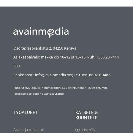
Osoite: Jäspilänkatu 2, 04250 Kerava
Asiakaspalvelu: ma–ke klo 10–12 ja 13–15. Puh. +358 20 7414
530
Sähköposti: info@avainmedia.org I Y-tunnus:
0201348-9
Puhelut 020-alkuisiin numeroihin 8,35 snt/puhelu + 16,69 snt/min.
Tietosuojaseloste
/
evästekäytäntö
TYÖALUEET
KATSELE &
KUUNTELE
Arabit ja muslimit
UskoTV