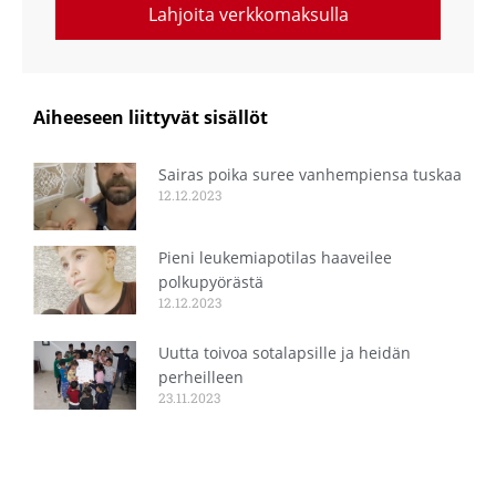
Lahjoita verkkomaksulla
Aiheeseen liittyvät sisällöt
Sairas poika suree vanhempiensa tuskaa
12.12.2023
Pieni leukemiapotilas haaveilee
polkupyörästä
12.12.2023
Uutta toivoa sotalapsille ja heidän
perheilleen
23.11.2023