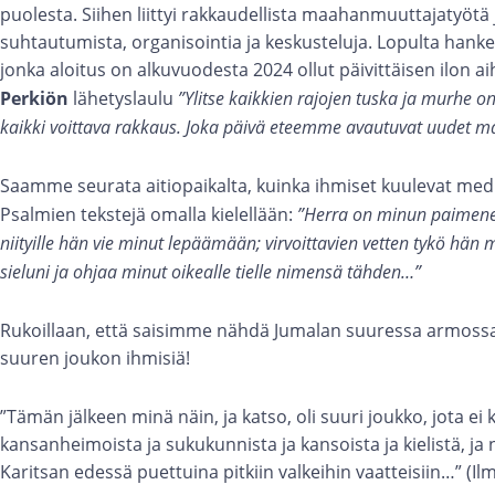
puolesta. Siihen liittyi rakkaudellista maahanmuuttajatyötä
suhtautumista, organisointia ja keskusteluja. Lopulta hank
jonka aloitus on alkuvuodesta 2024 ollut päivittäisen ilon a
Perkiön
lähetyslaulu
”Ylitse kaikkien rajojen tuska ja murhe o
kaikki voittava rakkaus. Joka päivä eteemme avautuvat uudet ma
Saamme seurata aitiopaikalta, kuinka ihmiset kuulevat med
Psalmien tekstejä omalla kielellään:
”Herra on minun paimeneni
niityille hän vie minut lepäämään; virvoittavien vetten tykö hän
sieluni ja ohjaa minut oikealle tielle nimensä tähden…”
Rukoillaan, että saisimme nähdä Jumalan suuressa armoss
suuren joukon ihmisiä!
”Tämän jälkeen minä näin, ja katso, oli suuri joukko, jota ei 
kansanheimoista ja sukukunnista ja kansoista ja kielistä, ja 
Karitsan edessä puettuina pitkiin valkeihin vaatteisiin…” (Ilm.