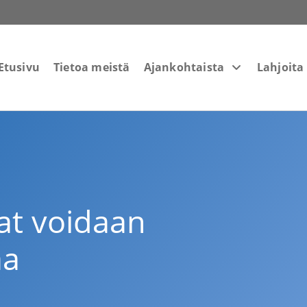
Etusivu
Tietoa meistä
Ajankohtaista
Lahjoita
t voidaan
aa