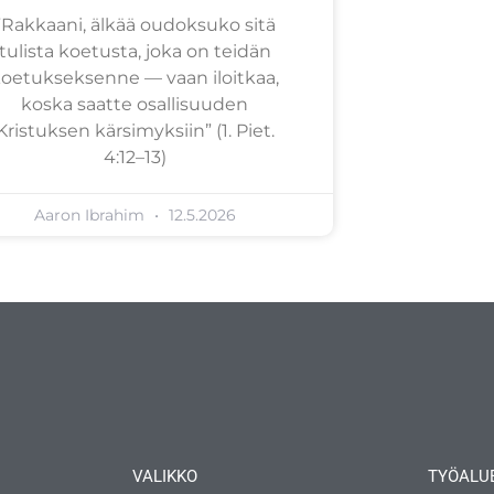
”Rakkaani, älkää oudoksuko sitä
tulista koetusta, joka on teidän
oetukseksenne — vaan iloitkaa,
koska saatte osallisuuden
Kristuksen kärsimyksiin” (1. Piet.
4:12–13)
Aaron Ibrahim
12.5.2026
VALIKKO
TYÖALU