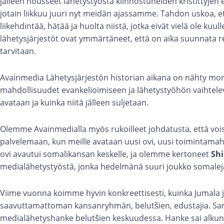
jälleen nousseet lähetystyöstä kiinnostuneiden kristittyjen 
jotain liikkuu juuri nyt meidän ajassamme. Tahdon uskoa,
liikehdintää, hätää ja huolta niistä, jotka eivät vielä ole kuu
lähetysjärjestöt ovat ymmärtäneet, että on aika suunnata re
tarvitaan.
Avainmedia Lähetysjärjestön historian aikana on nähty mo
mahdollisuudet evankelioimiseen ja lähetystyöhön vaihtelev
avataan ja kuinka niitä jälleen suljetaan.
Olemme Avainmedialla myös rukoilleet johdatusta, että voi
palvelemaan, kun meille avataan uusi ovi, uusi toimintamahdo
ovi avautui somalikansan keskelle, ja olemme kertoneet
Sh
medialähetystyöstä, jonka hedelmänä suuri joukko somaleja
Viime vuonna koimme hyvin konkreettisesti, kuinka Jumal
saavuttamattoman kansanryhmän, belutšien, edustajia. Sam
medialähetyshanke belutšien keskuudessa. Hanke sai alk