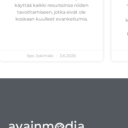
käyttää kaikki resurssinsa niiden
tavoittamiseen, jotka eivät ole
koskaan kuulleet evankeliumia.
k
Ilpo Jokimäki
3.6.2026