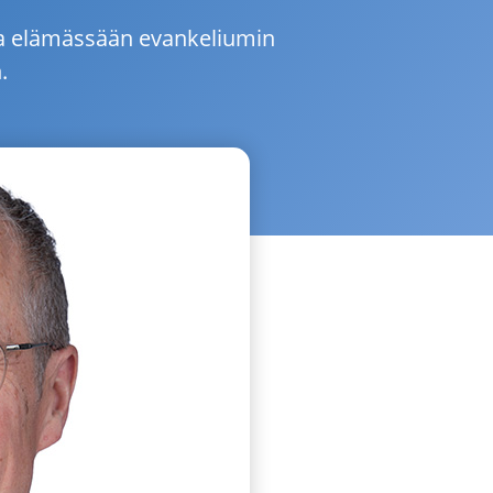
aa elämässään evankeliumin
.