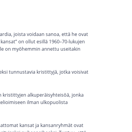
ardia, joista voidaan sanoa, että he ovat
ansat” on ollut esillä 1960–70-lukujen
mille on myöhemmin annettu useitakin
i tunnustavia kristittyjä, jotka voisivat
 kristittyjen alkuperäisyhteisöä, jonka
kelioimiseen ilman ulkopuolista
attomat kansat ja kansanryhmät ovat