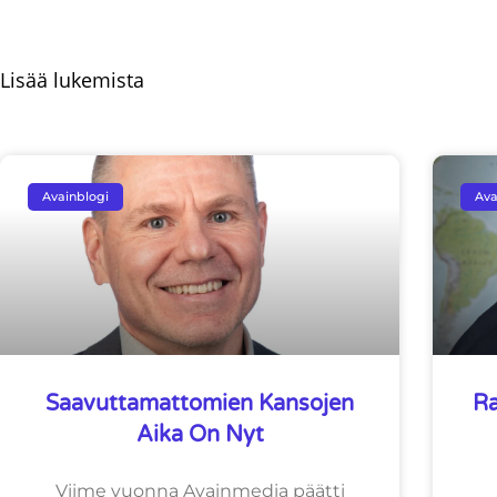
Lisää lukemista
Avainblogi
Ava
Saavuttamattomien Kansojen
Ra
Aika On Nyt
Viime vuonna Avainmedia päätti