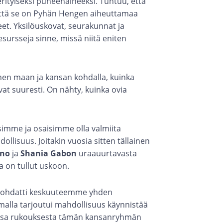
erityiseksi puheenaiheeksi. Tuntuu, että
 että se on Pyhän Hengen aiheuttamaa
lleet. Yksilöuskovat, seurakunnat ja
sursseja sinne, missä niitä eniten
nen maan ja kansan kohdalla, kuinka
at suuresti. On nähty, kuinka ovia
simme ja osaisimme olla valmiita
llisuus. Joitakin vuosia sitten tällainen
ino
ja
Shania Gabon
uraauurtavasta
 on tullut uskoon.
a johdatti keskuuteemme yhden
alla tarjoutui mahdollisuus käynnistää
unsa rukouksesta tämän kansanryhmän