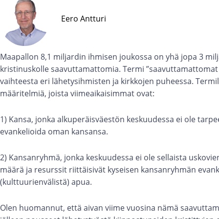
Eero Antturi
Maapallon 8,1 miljardin ihmisen joukossa on yhä jopa 3 milj
kristinuskolle saavuttamattomia. Termi ”saavuttamattomat k
vaihteesta eri lähetysihmisten ja kirkkojen puheessa. Ter
määritelmiä, joista viimeaikaisimmat ovat:
1) Kansa, jonka alkuperäisväestön keskuudessa ei ole tarpeeks
evankelioida oman kansansa.
2) Kansanryhmä, jonka keskuudessa ei ole sellaista uskovien
määrä ja resurssit riittäisivät kyseisen kansanryhmän evan
(kulttuurienvälistä) apua.
Olen huomannut, että aivan viime vuosina nämä saavuttam