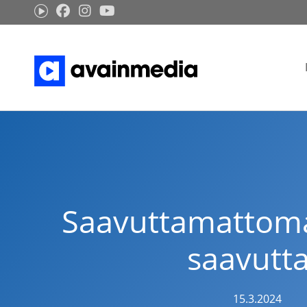
Siirry
sisältöön
Saavuttamattoma
saavutt
15.3.2024