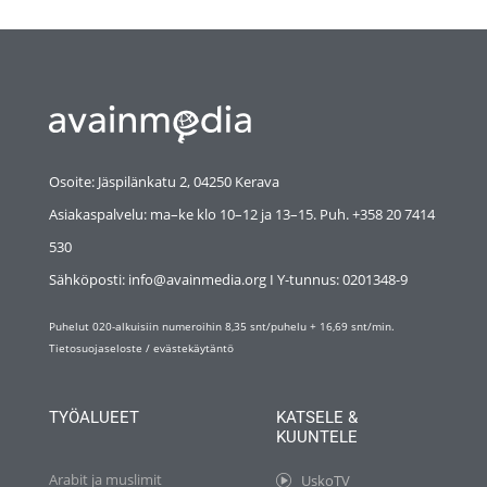
Osoite: Jäspilänkatu 2, 04250 Kerava
Asiakaspalvelu: ma–ke klo 10–12 ja 13–15. Puh. +358 20 7414
530
Sähköposti: info@avainmedia.org I Y-tunnus:
0201348-9
Puhelut 020-alkuisiin numeroihin 8,35 snt/puhelu + 16,69 snt/min.
Tietosuojaseloste
/
evästekäytäntö
TYÖALUEET
KATSELE &
KUUNTELE
Arabit ja muslimit
UskoTV