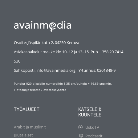
Osoite: Jäspilänkatu 2, 04250 Kerava
Asiakaspalvelu: ma–ke klo 10–12 ja 13–15. Puh. +358 20 7414
530
Sähköposti: info@avainmedia.org I Y-tunnus:
0201348-9
Puhelut 020-alkuisiin numeroihin 8,35 snt/puhelu + 16,69 snt/min.
Tietosuojaseloste
/
evästekäytäntö
TYÖALUEET
KATSELE &
KUUNTELE
Arabit ja muslimit
UskoTV
Juutalaiset
Podcastit