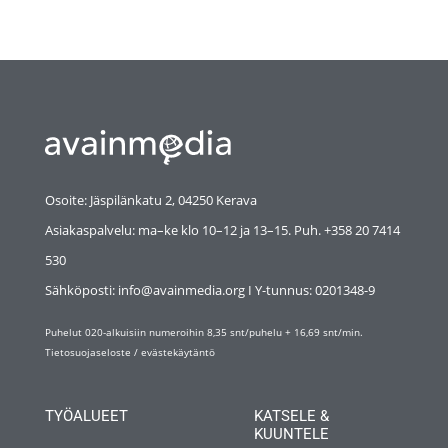
Osoite: Jäspilänkatu 2, 04250 Kerava
Asiakaspalvelu: ma–ke klo 10–12 ja 13–15. Puh. +358 20 7414
530
Sähköposti: info@avainmedia.org I Y-tunnus:
0201348-9
Puhelut 020-alkuisiin numeroihin 8,35 snt/puhelu + 16,69 snt/min.
Tietosuojaseloste
/
evästekäytäntö
TYÖALUEET
KATSELE &
KUUNTELE