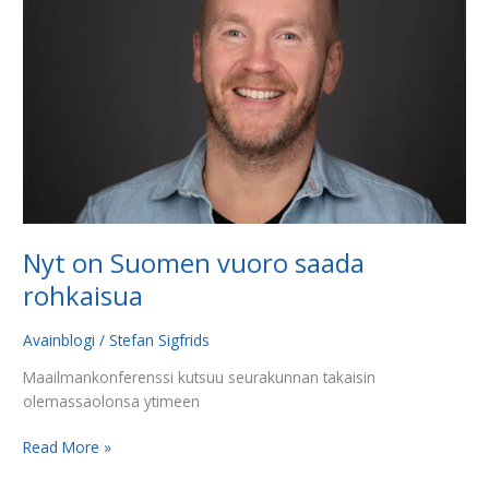
vuoro
saada
rohkaisua
Nyt on Suomen vuoro saada
rohkaisua
Avainblogi
/
Stefan Sigfrids
Maailmankonferenssi kutsuu seurakunnan takaisin
olemassaolonsa ytimeen
Read More »