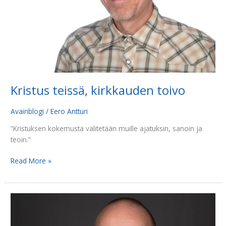
Kristus teissä, kirkkauden toivo
Avainblogi
/
Eero Antturi
”Kristuksen kokemusta välitetään muille ajatuksin, sanoin ja
teoin.”
Read More »
Nyt
on
Suomen