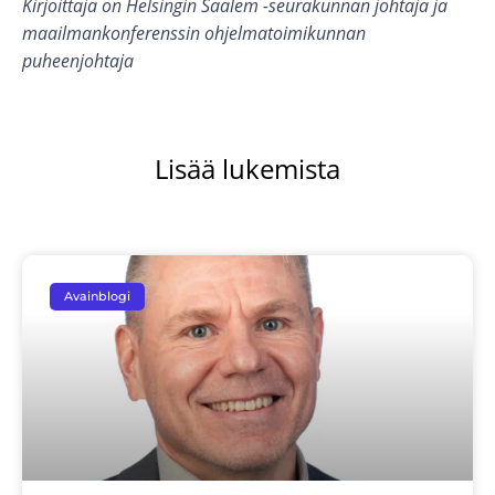
Kirjoittaja on Helsingin Saalem -seurakunnan johtaja ja
maailmankonferenssin ohjelmatoimikunnan
puheenjohtaja
Lisää lukemista
Avainblogi