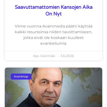
Saavuttamattomien Kansojen Aika
On Nyt
Viime vuonna Avainmedia päätti käyttää
kaikki resurssinsa niiden tavoittamiseen,
jotka eivät ole koskaan kuulleet
evankeliumia.
Ilpo Jokimäki
3.6.2026
Avainblogi