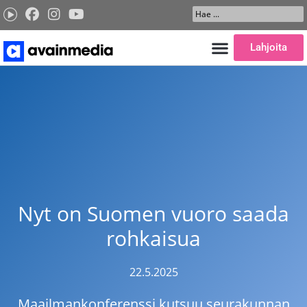
Siirry
Search
sisältöön
...
Lahjoita
Nyt on Suomen vuoro saada
rohkaisua
22.5.2025
Maailmankonferenssi kutsuu seurakunnan