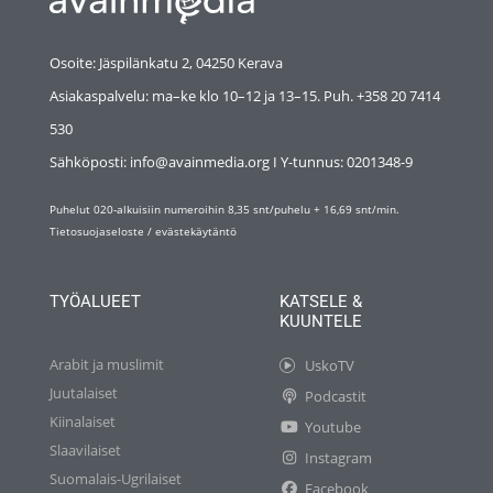
Osoite: Jäspilänkatu 2, 04250 Kerava
Asiakaspalvelu: ma–ke klo 10–12 ja 13–15. Puh. +358 20 7414
530
Sähköposti: info@avainmedia.org I Y-tunnus:
0201348-9
Puhelut 020-alkuisiin numeroihin 8,35 snt/puhelu + 16,69 snt/min.
Tietosuojaseloste
/
evästekäytäntö
TYÖALUEET
KATSELE &
KUUNTELE
Arabit ja muslimit
UskoTV
Juutalaiset
Podcastit
Kiinalaiset
Youtube
Slaavilaiset
Instagram
Suomalais-Ugrilaiset
Facebook