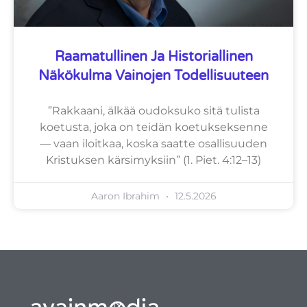
Raamatullinen Ja Historiallinen
Näkökulma Vainojen Todellisuuteen
”Rakkaani, älkää oudoksuko sitä tulista
koetusta, joka on teidän koetukseksenne
— vaan iloitkaa, koska saatte osallisuuden
Kristuksen kärsimyksiin” (1. Piet. 4:12–13)
Aaron Ibrahim
12.5.2026