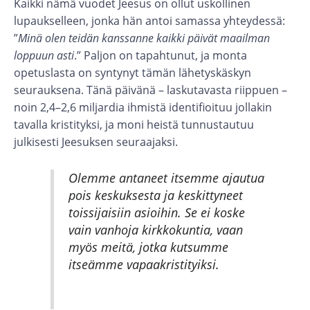
Kaikki nämä vuodet Jeesus on ollut uskollinen
lupaukselleen, jonka hän antoi samassa yhteydessä:
”
Minä olen teidän kanssanne kaikki päivät maailman
loppuun asti
.” Paljon on tapahtunut, ja monta
opetuslasta on syntynyt tämän lähetyskäskyn
seurauksena. Tänä päivänä – laskutavasta riippuen –
noin 2,4–2,6 miljardia ihmistä identifioituu jollakin
tavalla kristityksi, ja moni heistä tunnustautuu
julkisesti Jeesuksen seuraajaksi.
Olemme antaneet itsemme ajautua
pois keskuksesta ja keskittyneet
toissijaisiin asioihin. Se ei koske
vain vanhoja kirkkokuntia, vaan
myös meitä, jotka kutsumme
itseämme vapaakristityiksi.