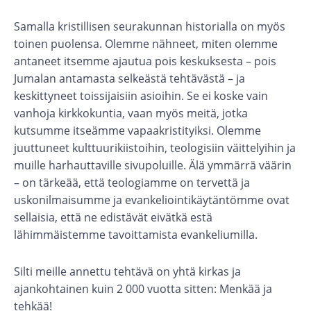
Samalla kristillisen seurakunnan historialla on myös
toinen puolensa. Olemme nähneet, miten olemme
antaneet itsemme ajautua pois keskuksesta – pois
Jumalan antamasta selkeästä tehtävästä – ja
keskittyneet toissijaisiin asioihin. Se ei koske vain
vanhoja kirkkokuntia, vaan myös meitä, jotka
kutsumme itseämme vapaakristityiksi. Olemme
juuttuneet kulttuurikiistoihin, teologisiin väittelyihin ja
muille harhauttaville sivupoluille. Älä ymmärrä väärin
– on tärkeää, että teologiamme on tervettä ja
uskonilmaisumme ja evankeliointikäytäntömme ovat
sellaisia, että ne edistävät eivätkä estä
lähimmäistemme tavoittamista evankeliumilla.
Silti meille annettu tehtävä on yhtä kirkas ja
ajankohtainen kuin 2 000 vuotta sitten: Menkää ja
tehkää!