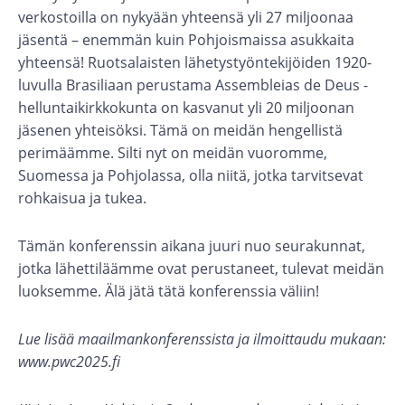
verkostoilla on nykyään yhteensä yli 27 miljoonaa
jäsentä – enemmän kuin Pohjoismaissa asukkaita
yhteensä! Ruotsalaisten lähetystyöntekijöiden 1920-
luvulla Brasiliaan perustama Assembleias de Deus -
helluntaikirkkokunta on kasvanut yli 20 miljoonan
jäsenen yhteisöksi. Tämä on meidän hengellistä
perimäämme. Silti nyt on meidän vuoromme,
Suomessa ja Pohjolassa, olla niitä, jotka tarvitsevat
rohkaisua ja tukea.
Tämän konferenssin aikana juuri nuo seurakunnat,
jotka lähettiläämme ovat perustaneet, tulevat meidän
luoksemme. Älä jätä tätä konferenssia väliin!
Lue lisää maailmankonferenssista ja ilmoittaudu mukaan:
www.pwc2025.fi