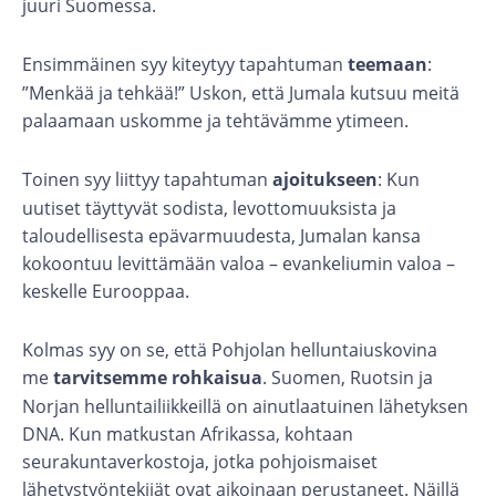
juuri Suomessa.
Ensimmäinen syy kiteytyy tapahtuman
teemaan
:
”Menkää ja tehkää!” Uskon, että Jumala kutsuu meitä
palaamaan uskomme ja tehtävämme ytimeen.
Toinen syy liittyy tapahtuman
ajoitukseen
: Kun
uutiset täyttyvät sodista, levottomuuksista ja
taloudellisesta epävarmuudesta, Jumalan kansa
kokoontuu levittämään valoa – evankeliumin valoa –
keskelle Eurooppaa.
Kolmas syy on se, että Pohjolan helluntaiuskovina
me
tarvitsemme rohkaisua
. Suomen, Ruotsin ja
Norjan helluntailiikkeillä on ainutlaatuinen lähetyksen
DNA. Kun matkustan Afrikassa, kohtaan
seurakuntaverkostoja, jotka pohjoismaiset
lähetystyöntekijät ovat aikoinaan perustaneet. Näillä