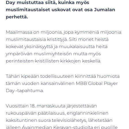
Day muistuttaa siitä, kuinka myös
muslimitaustaiset uskovat ovat osa Jumalan
perhettä.
Maailmassa on miljoonia, jopa kymmeniä miljoonia
muslimitaustaisia kristittyjä. Silti monet heistä
kokevat yksinäisyyttä ja muukalaisuutta heitä
ympäröivän muslimiyhteisön mutta myös
perinteisten kristillisten kirkkojen keskellä.
Tähän kipeään todellisuuteen kiinnittää huomiota
tämän vuoden kansainvälinen MBB Global Prayer
Day -tapahtuma.
Vuosittain 18. marraskuuta järjestettävän
rukouspäivän päätilaisuus, englanninkielinen
kaksituntinen suora televisiolähetys, lähetetään
jälleen Avainmedian Keravan-studiolta eri puolille