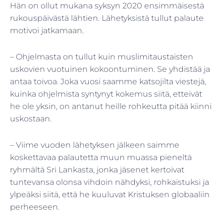
Hän on ollut mukana syksyn 2020 ensimmäisestä
rukouspäivästä lähtien. Lähetyksistä tullut palaute
motivoi jatkamaan.
– Ohjelmasta on tullut kuin muslimitaustaisten
uskovien vuotuinen kokoontuminen. Se yhdistää ja
antaa toivoa. Joka vuosi saamme katsojilta viestejä,
kuinka ohjelmista syntynyt kokemus siitä, etteivät
he ole yksin, on antanut heille rohkeutta pitää kiinni
uskostaan.
– Viime vuoden lähetyksen jälkeen saimme
koskettavaa palautetta muun muassa pieneltä
ryhmältä Sri Lankasta, jonka jäsenet kertoivat
tuntevansa olonsa vihdoin nähdyksi, rohkaistuksi ja
ylpeäksi siitä, että he kuuluvat Kristuksen globaaliin
perheeseen.