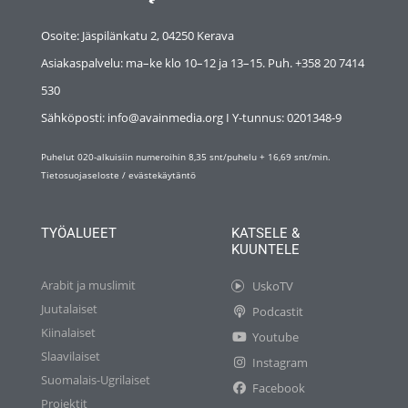
Osoite: Jäspilänkatu 2, 04250 Kerava
Asiakaspalvelu: ma–ke klo 10–12 ja 13–15. Puh. +358 20 7414
530
Sähköposti: info@avainmedia.org I Y-tunnus:
0201348-9
Puhelut 020-alkuisiin numeroihin 8,35 snt/puhelu + 16,69 snt/min.
Tietosuojaseloste
/
evästekäytäntö
TYÖALUEET
KATSELE &
KUUNTELE
Arabit ja muslimit
UskoTV
Juutalaiset
Podcastit
Kiinalaiset
Youtube
Slaavilaiset
Instagram
Suomalais-Ugrilaiset
Facebook
Projektit