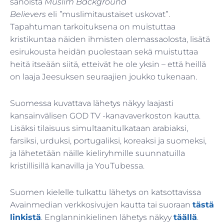
sanoista
Muslim Background
Believers
eli
”
muslimitaustaiset uskovat”.
Tapahtuman tarkoituksena on muistuttaa
kristikuntaa näiden ihmisten olemassaolosta, lisätä
esirukousta heidän puolestaan sekä muistuttaa
heitä itseään siitä, etteivät he ole yksin – että heillä
on laaja Jeesuksen seuraajien joukko tukenaan.
Suomessa kuvattava lähetys näkyy laajasti
kansainvälisen GOD TV -kanavaverkoston kautta.
Lisäksi tilaisuus simultaanitulkataan arabiaksi,
farsiksi, urduksi, portugaliksi, koreaksi ja suomeksi,
ja lähetetään näille kieliryhmille suunnatuilla
kristillisillä kanavilla ja YouTubessa.
Suomen kielelle tulkattu lähetys on katsottavissa
Avainmedian verkkosivujen kautta tai suoraan
tästä
linkistä
. Englanninkielinen lähetys näkyy
täällä
.