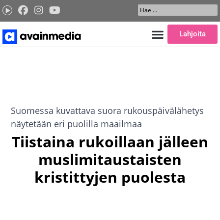
Siirry
Search
sisältöön
...
Lahjoita
Suomessa kuvattava suora rukouspäivälähetys
näytetään eri puolilla maailmaa
Tiistaina rukoillaan jälleen
muslimitaustaisten
kristittyjen puolesta