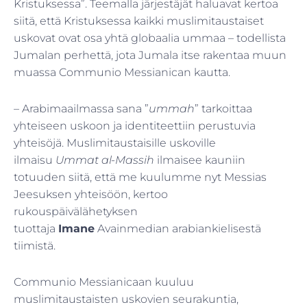
Kristuksessa”. Teemalla järjestäjät haluavat kertoa
siitä, että Kristuksessa kaikki muslimitaustaiset
uskovat ovat osa yhtä globaalia ummaa – todellista
Jumalan perhettä, jota Jumala itse rakentaa muun
muassa Communio Messianican kautta.
– Arabimaailmassa sana ”
ummah
” tarkoittaa
yhteiseen uskoon ja identiteettiin perustuvia
yhteisöjä. Muslimitaustaisille uskoville
ilmaisu
Ummat al-Massih
ilmaisee kauniin
totuuden siitä, että me kuulumme nyt Messias
Jeesuksen yhteisöön, kertoo
rukouspäivälähetyksen
tuottaja
Imane
Avainmedian arabiankielisestä
tiimistä.
Communio Messianicaan kuuluu
muslimitaustaisten uskovien seurakuntia,