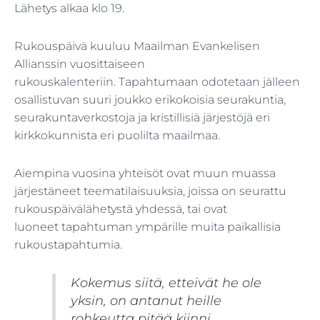
Lähetys alkaa klo 19.
Rukouspäivä kuuluu Maailman Evankelisen
Allianssin vuosittaiseen
rukouskalenteriin. Tapahtumaan odotetaan jälleen
osallistuvan suuri joukko erikokoisia seurakuntia,
seurakuntaverkostoja ja kristillisiä järjestöjä eri
kirkkokunnista eri puolilta maailmaa.
Aiempina vuosina yhteisöt ovat muun muassa
järjestäneet teematilaisuuksia, joissa on seurattu
rukouspäivälähetystä yhdessä, tai ovat
luoneet tapahtuman ympärille muita paikallisia
rukoustapahtumia.
Kokemus siitä, etteivät he ole
yksin, on antanut heille
rohkeutta pitää kiinni