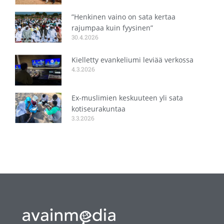
”Henkinen vaino on sata kertaa
rajumpaa kuin fyysinen”
30.4.2026
Kielletty evankeliumi leviää verkossa
4.3.2026
Ex-muslimien keskuuteen yli sata
kotiseurakuntaa
3.3.2026