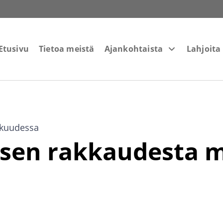
Etusivu
Tietoa meistä
Ajankohtaista
Lahjoita
skuudessa
ksen rakkaudesta