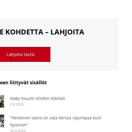
E KOHDETTA – LAHJOITA
Lahjoita tästä
een liittyvät sisällöt
Näky muutti sheikin elämän
6.8.2026
”Henkinen vaino on sata kertaa rajumpaa kuin
fyysinen”
30.4.2026