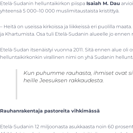
Etelä-Sudanin helluntaikirkon piispa
Isaiah M. Dau
arvio
yhteensä 5 000–10 000 muslimitaustaista kristittyä.
– Heitä on useissa kirkoissa ja liikkeissä eri puolilla maa
ja Khartumista. Osa tuli Etelä-Sudanin alueelle jo enne
Etelä-Sudan itsenäistyi vuonna 2011. Sitä ennen alue oli
helluntaikirkonkin virallinen nimi on yhä Sudanin hellun
Kun puhumme rauhasta, ihmiset ovat sii
heille Jeesuksen rakkaudesta.
Rauhanrakentaja pastoreita vihkimässä
Etelä-Sudanin 12 miljoonasta asukkaasta noin 60 prosenttia 