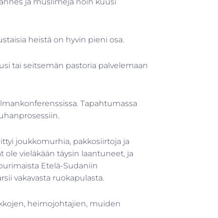
mannes ja muslimeja noin kuusi
staisia heistä on hyvin pieni osa.
usi tai seitsemän pastoria palvelemaan
ailmankonferenssissa. Tapahtumassa
auhanprosessiin.
ittyi joukkomurhia, pakkosiirtoja ja
t ole vieläkään täysin laantuneet, ja
purimaista Etelä-Sudaniin
rsii vakavasta ruokapulasta.
ikkojen, heimojohtajien, muiden