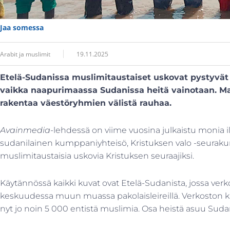
Jaa somessa
Arabit ja muslimit
19.11.2025
Etelä-Sudanissa muslimitaustaiset uskovat pystyvä
vaikka naapurimaassa Sudanissa heitä vainotaan. Maa
rakentaa väestöryhmien välistä rauhaa.
Avainmedia-
lehdessä on viime vuosina julkaistu monia i
sudanilainen kumppaniyhteisö, Kristuksen valo -seuraku
muslimitaustaisia uskovia Kristuksen seuraajiksi.
Käytännössä kaikki kuvat ovat Etelä-Sudanista, jossa verk
keskuudessa muun muassa pakolaisleireillä. Verkoston kas
nyt jo noin 5 000 entistä muslimia. Osa heistä asuu Suda