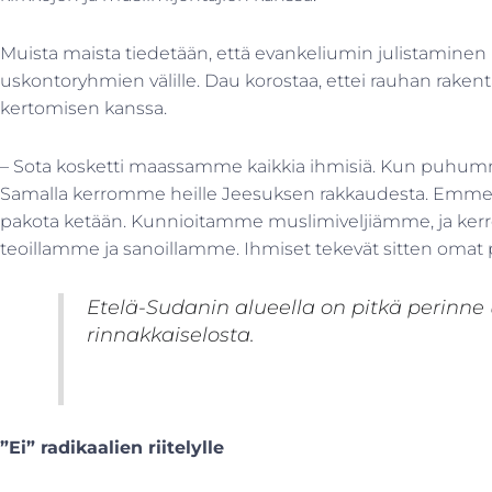
Muista maista tiedetään, että evankeliumin julistaminen i
uskontoryhmien välille. Dau korostaa, ettei rauhan rakent
kertomisen kanssa.
– Sota kosketti maassamme kaikkia ihmisiä. Kun puhumme r
Samalla kerromme heille Jeesuksen rakkaudesta. Emme pa
pakota ketään. Kunnioitamme muslimiveljiämme, ja k
teoillamme ja sanoillamme. Ihmiset tekevät sitten omat
Etelä-Sudanin alueella on pitkä perinn
rinnakkaiselosta.
”Ei” radikaalien riitelylle