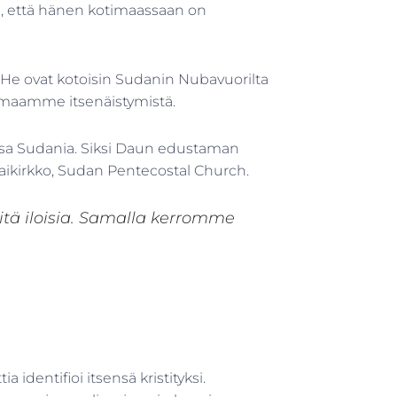
i, että hänen kotimaassaan on
ta. He ovat kotoisin Sudanin Nubavuorilta
n maamme itsenäistymistä.
 osa Sudania. Siksi Daun edustaman
taikirkko, Sudan Pentecostal Church.
tä iloisia. Samalla kerromme
identifioi itsensä kristityksi.