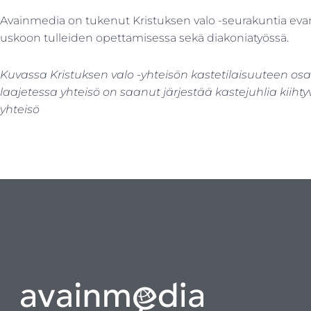
Avainmedia on tukenut Kristuksen valo -seurakuntia evan
uskoon tulleiden opettamisessa sekä diakoniatyössä.
Kuvassa Kristuksen valo -yhteisön kastetilaisuuteen osal
laajetessa yhteisö on saanut järjestää kastejuhlia kiihty
yhteisö