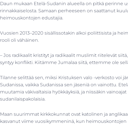
Daun mukaan Etelä-Sudanin alueella on pitkä perinne 
rinnakkaiselosta. Samaan perheeseen on saattanut kuulua k
heimouskontojen edustajia.
Vuosien 2013–2020 sisällissotakin alkoi poliittisista ja heim
rooli oli vähäinen.
– Jos radikaalit kristityt ja radikaalit muslimit riitelevät si
syntyy konflikti. Kiitämme Jumalaa siitä, ettemme ole sell
Tilanne selittää sen, miksi Kristuksen valo -verkosto voi jär
Sudanissa, vaikka Sudanissa sen jäseniä on vainottu. Ete
muutamia väkivaltaisia hyökkäyksiä, ja niissäkin vainoajat
sudanilaispakolaisia.
Maan suurimmat kirkkokunnat ovat katolinen ja anglikaan
kasvanut viime vuosikymmeninä, kun heimouskontojen harjo