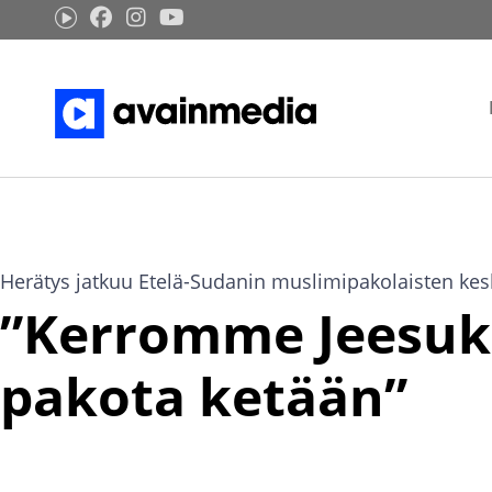
Siirry
sisältöön
Herätys jatkuu Etelä-Sudanin muslimipakolaisten ke
”Kerromme Jeesu
pakota ketään”