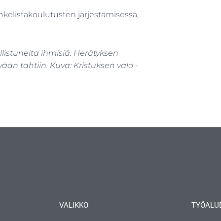
kelistakoulutusten järjestämisessä,
listuneita ihmisiä. Herätyksen
vään tahtiin. Kuva: Kristuksen valo -
VALIKKO
TYÖALU