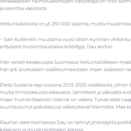
Afrikkalaisten heimouskontojen harjoittajia on noin kol
prosenttia väestöstä.
Helluntaikirkolla on yli 250 000 jäsentä, mutta muslimitau
– Sain kuitenkin muutama vuosi sitten kunnian vihkiä ku
erityisesti muslimitaustaisia kristittyjä, Dau kertoo.
Hän vieraili kesäkuussa Suomessa Helluntailiikkeen ma
hän piti alustuksen osallistumisestaan maan sisäiseen r
Etelä-Sudania repi vuosina 2013–2020 sisällissota, johon li
muita ihmisoikeusloukkauksia. Jännitteet ja väkivalta eivä
maan humanitaarinen tilanne on vaikea. Tulvat sekä naa
suuntautunut pakolaisuus vaikeuttavat tilannetta. Maa kä
Rauhan rakentamisessa Dau on tehnyt yhteistyötä poliit
kirkkojen ja muslimijohtajien kanssa.