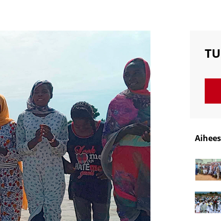
TU
Aihees