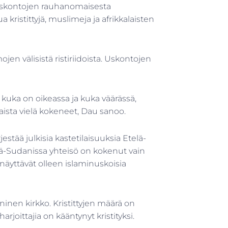
uskontojen rauhanomaisesta
ristittyjä, muslimeja ja afrikkalaisten
ojen välisistä ristiriidoista. Uskontojen
itä, kuka on oikeassa ja kuka väärässä,
aista vielä kokeneet, Dau sanoo.
jestää julkisia kastetilaisuuksia Etelä-
lä-Sudanissa yhteisö on kokenut vain
 näyttävät olleen islaminuskoisia
inen kirkko. Kristittyjen määrä on
ittajia on kääntynyt kristityksi.