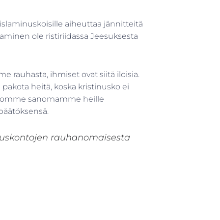
slaminuskoisille aiheuttaa jännitteitä
aminen ole ristiriidassa Jeesuksesta
auhasta, ihmiset ovat siitä iloisia.
kota heitä, koska kristinusko ei
erromme sanomamme heille
 päätöksensä.
e uskontojen rauhanomaisesta