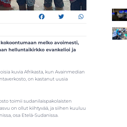
t kokoontumaan melko avoimesti,
n helluntaikirkko evankelioi ja
loisia kuvia Afrikasta, kun Avainmedian
ntaverkosto, on kastanut uusia
osto toimii sudanilaispakolaisten
vu on ollut kiihtyvää, ja siihen kuuluu
nissa, osa Etelä-Sudanissa.