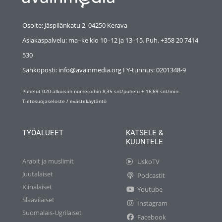
Osoite: Jäspilänkatu 2, 04250 Kerava
Asiakaspalvelu: ma–ke klo 10–12 ja 13–15. Puh. +358 20 7414
530
Sähköposti: info@avainmedia.org I Y-tunnus:
0201348-9
Puhelut 020-alkuisiin numeroihin 8,35 snt/puhelu + 16,69 snt/min.
Tietosuojaseloste
/
evästekäytäntö
TYÖALUEET
KATSELE &
KUUNTELE
Arabit ja muslimit
UskoTV
Juutalaiset
Podcastit
Kiinalaiset
Youtube
Slaavilaiset
Instagram
Suomalais-Ugrilaiset
Facebook