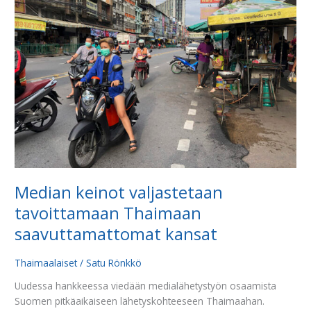
tavoittamaan
Thaimaan
saavuttamattomat
kansat
Median keinot valjastetaan
tavoittamaan Thaimaan
saavuttamattomat kansat
Thaimaalaiset
/
Satu Rönkkö
Uudessa hankkeessa viedään medialähetystyön osaamista
Suomen pitkäaikaiseen lähetyskohteeseen Thaimaahan.