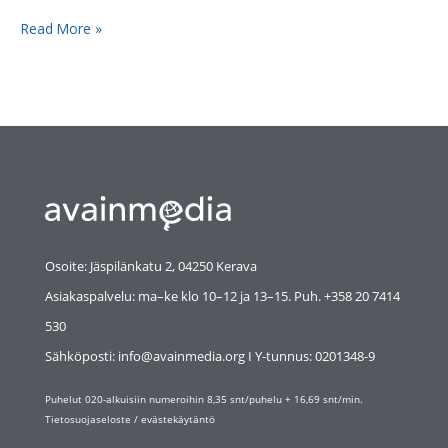
Read More »
Osoite: Jäspilänkatu 2, 04250 Kerava
Asiakaspalvelu: ma–ke klo 10–12 ja 13–15. Puh. +358 20 7414
530
Sähköposti: info@avainmedia.org I Y-tunnus:
0201348-9
Puhelut 020-alkuisiin numeroihin 8,35 snt/puhelu + 16,69 snt/min.
Tietosuojaseloste
/
evästekäytäntö