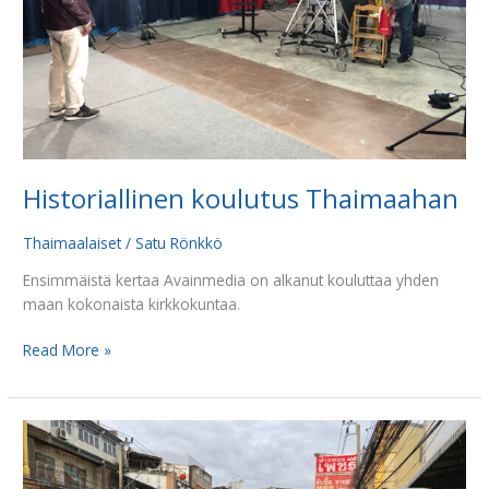
Historiallinen koulutus Thaimaahan
Thaimaalaiset
/
Satu Rönkkö
Ensimmäistä kertaa Avainmedia on alkanut kouluttaa yhden
maan kokonaista kirkkokuntaa.
Read More »
Median
keinot
valjastetaan