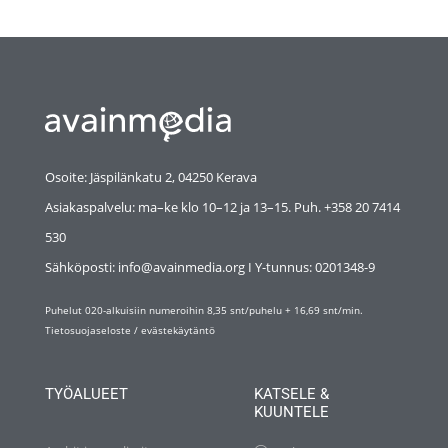
Osoite: Jäspilänkatu 2, 04250 Kerava
Asiakaspalvelu: ma–ke klo 10–12 ja 13–15. Puh. +358 20 7414
530
Sähköposti: info@avainmedia.org I Y-tunnus:
0201348-9
Puhelut 020-alkuisiin numeroihin 8,35 snt/puhelu + 16,69 snt/min.
Tietosuojaseloste
/
evästekäytäntö
TYÖALUEET
KATSELE &
KUUNTELE