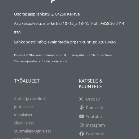
Osoite: Jäspilänkatu 2, 04250 Kerava
Asiakaspalvelu: ma–ke klo 10–12 ja 13–15. Puh. +358 20 7414
530
Sähköposti: info@avainmedia.org I Y-tunnus:
0201348-9
Puhelut 020-alkuisiin numeroihin 8,35 snt/puhelu + 16,69 snt/min.
Tietosuojaseloste
/
evästekäytäntö
TYÖALUEET
KATSELE &
KUUNTELE
Arabit ja muslimit
UskoTV
Juutalaiset
Podcastit
Kiinalaiset
Youtube
Slaavilaiset
Instagram
Suomalais-Ugrilaiset
Facebook