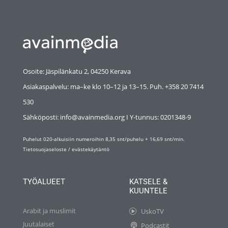
Osoite: Jäspilänkatu 2, 04250 Kerava
Asiakaspalvelu: ma–ke klo 10–12 ja 13–15. Puh. +358 20 7414
530
Sähköposti: info@avainmedia.org I Y-tunnus:
0201348-9
Puhelut 020-alkuisiin numeroihin 8,35 snt/puhelu + 16,69 snt/min.
Tietosuojaseloste
/
evästekäytäntö
TYÖALUEET
KATSELE &
KUUNTELE
Arabit ja muslimit
UskoTV
Juutalaiset
Podcastit