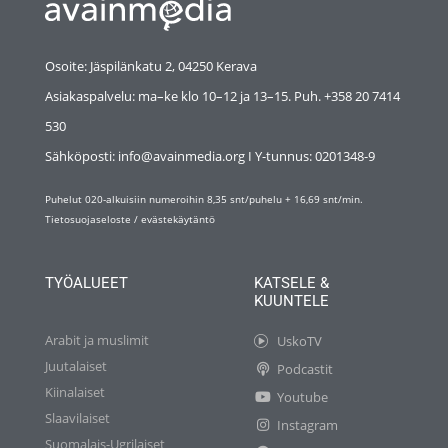
Osoite: Jäspilänkatu 2, 04250 Kerava
Asiakaspalvelu: ma–ke klo 10–12 ja 13–15. Puh. +358 20 7414
530
Sähköposti: info@avainmedia.org I Y-tunnus:
0201348-9
Puhelut 020-alkuisiin numeroihin 8,35 snt/puhelu + 16,69 snt/min.
Tietosuojaseloste
/
evästekäytäntö
TYÖALUEET
KATSELE &
KUUNTELE
Arabit ja muslimit
UskoTV
Juutalaiset
Podcastit
Kiinalaiset
Youtube
Slaavilaiset
Instagram
Suomalais-Ugrilaiset