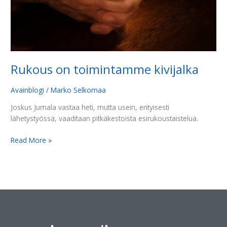
Rukous on toimintamme kivijalka
Avainblogi
/
Marko Selkomaa
Joskus Jumala vastaa heti, mutta usein, erityisesti
lähetystyössä, vaaditaan pitkäkestoista esirukoustaistelua.
Read More »