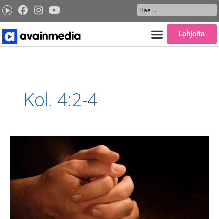
Siirry
Search
sisältöön
...
Lahjoita
Kol. 4:2-4
Rukous
on
toimintamme
kivijalka