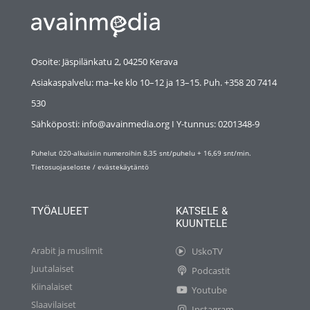
Osoite: Jäspilänkatu 2, 04250 Kerava
Asiakaspalvelu: ma–ke klo 10–12 ja 13–15. Puh. +358 20 7414
530
Sähköposti: info@avainmedia.org I Y-tunnus:
0201348-9
Puhelut 020-alkuisiin numeroihin 8,35 snt/puhelu + 16,69 snt/min.
Tietosuojaseloste
/
evästekäytäntö
TYÖALUEET
KATSELE &
KUUNTELE
Arabit ja muslimit
UskoTV
Juutalaiset
Podcastit
Kiinalaiset
Youtube
Slaavilaiset
Instagram