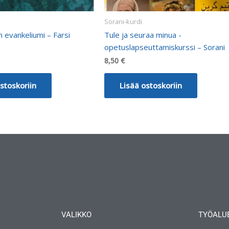
Sorani-kurdi
 evankeliumi – Farsi
Tule ja seuraa minua -
opetuslapseuttamiskurssi – Sorani
8,50
€
stoskoriin
Lisää ostoskoriin
VALIKKO
TYÖALU