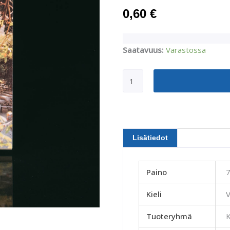
0,60
€
Mauri
Saatavuus:
Varastossa
Viksten:
Terveen
opin
pääpiirteitä
-
Venäjä
määrä
Lisätiedot
Paino
7
Kieli
V
Tuoteryhmä
K