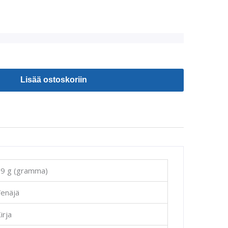
Lisää ostoskoriin
9 g (gramma)
enäjä
irja