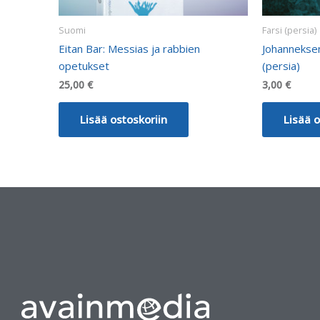
Suomi
Farsi (persia)
Eitan Bar: Messias ja rabbien
Johanneksen
opetukset
(persia)
25,00
€
3,00
€
Lisää ostoskoriin
Lisää o